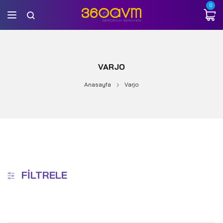
0
VARJO
Anasayfa
Varjo
FILTRELE