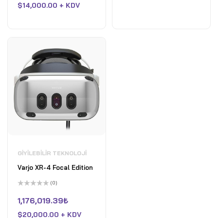
oy
$
14,000.00 + KDV
aldı
GIYILEBILIR TEKNOLOJI
Varjo XR-4 Focal Edition
(0)
5
üzerinden
1,176,019.39
₺
0
oy
$
20,000.00 + KDV
aldı