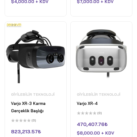
$
4,000.00 + KDV
$
7,000.00 + KDV
aldı
aldı
GIYILEBILIR TEKNOLOJI
GIYILEBILIR TEKNOLOJI
Varjo XR-3 Karma
Varjo XR-4
Gerçeklik Başlığı
(0)
5
(0)
üzerinden
470,407.76
₺
5
0
üzerinden
oy
823,213.57
₺
$
8,000.00 + KDV
0
aldı