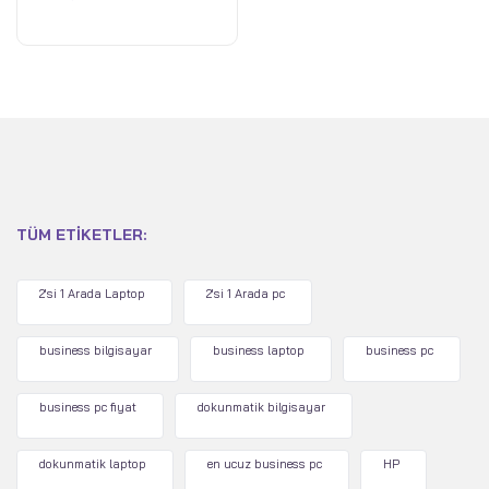
TÜM ETIKETLER:
2'si 1 Arada Laptop
2'si 1 Arada pc
business bilgisayar
business laptop
business pc
business pc fiyat
dokunmatik bilgisayar
dokunmatik laptop
en ucuz business pc
HP