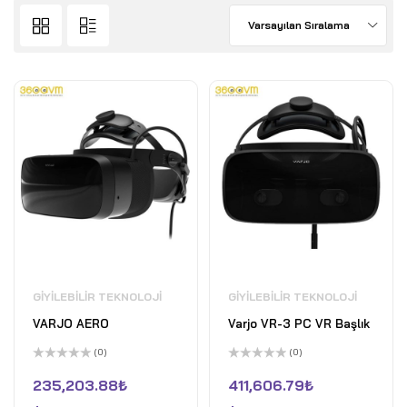
Varsayılan Sıralama
GIYILEBILIR TEKNOLOJI
GIYILEBILIR TEKNOLOJI
VARJO AERO
Varjo VR-3 PC VR Başlık
(0)
(0)
5
5
üzerinden
üzerinden
235,203.88
₺
411,606.79
₺
0
0
oy
oy