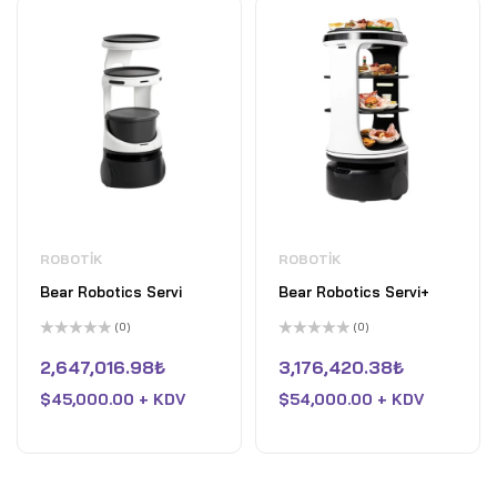
ROBOTIK
ROBOTIK
Bear Robotics Servi
Bear Robotics Servi+
(0)
(0)
5
5
üzerinden
üzerinden
2,647,016.98
₺
3,176,420.38
₺
0
0
oy
oy
$
45,000.00 + KDV
$
54,000.00 + KDV
aldı
aldı