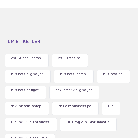
TÜM ETIKETLER:
2'si 1 Arada Laptop
2'si 1 Arada pc
business bilgisayar
business laptop
business pc
business pc fiyat
dokunmatik bilgisayar
dokunmatik laptop
en ucuz business pc
HP
HP Envy 2-in-1 business
HP Envy 2-in-1 dokunmatik