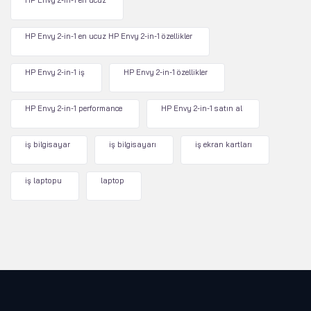
HP Envy 2-in-1 en ucuz
HP Envy 2-in-1 en ucuz HP Envy 2-in-1 özellikler
HP Envy 2-in-1 iş
HP Envy 2-in-1 özellikler
HP Envy 2-in-1 performance
HP Envy 2-in-1 satın al
iş bilgisayar
iş bilgisayarı
iş ekran kartları
iş laptopu
laptop