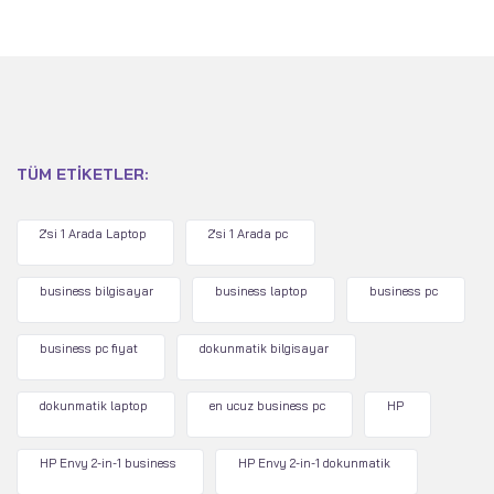
TÜM ETIKETLER:
2'si 1 Arada Laptop
2'si 1 Arada pc
business bilgisayar
business laptop
business pc
business pc fiyat
dokunmatik bilgisayar
dokunmatik laptop
en ucuz business pc
HP
HP Envy 2-in-1 business
HP Envy 2-in-1 dokunmatik