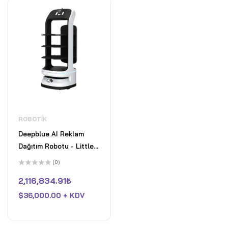
ROBOTIK
Deepblue AI Reklam
Dağıtım Robotu - Little
Penguin
(0)
5
üzerinden
2,116,834.91
₺
0
oy
$
36,000.00 + KDV
aldı