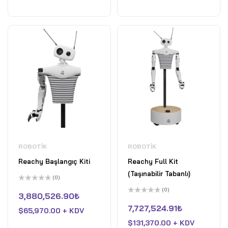
ROBOTIK
ROBOTIK
Reachy Başlangıç Kiti
Reachy Full Kit
(Taşınabilir Tabanlı)
(0)
5
(0)
üzerinden
3,880,526.90
₺
0
5
oy
üzerinden
7,727,524.91
₺
$
65,970.00 + KDV
aldı
0
oy
$
131,370.00 + KDV
aldı