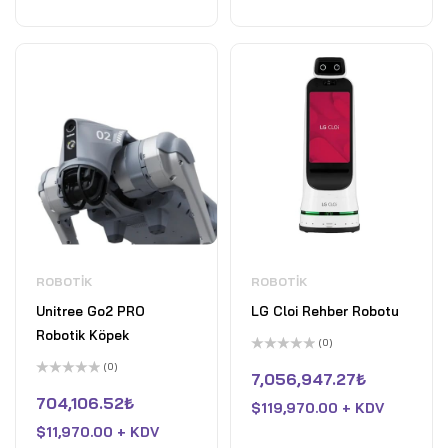
ROBOTIK
ROBOTIK
Unitree Go2 PRO
LG Cloi Rehber Robotu
Robotik Köpek
(0)
5
(0)
üzerinden
7,056,947.27
₺
5
0
üzerinden
oy
704,106.52
₺
$
119,970.00 + KDV
0
aldı
oy
$
11,970.00 + KDV
aldı