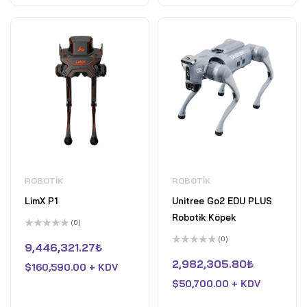
ROBOTIK
ROBOTIK
LimX P1
Unitree Go2 EDU PLUS
Robotik Köpek
(0)
5
(0)
üzerinden
9,446,321.27
₺
0
5
oy
üzerinden
2,982,305.80
₺
$
160,590.00 + KDV
aldı
0
oy
$
50,700.00 + KDV
aldı