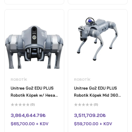
ROBOTIK
ROBOTIK
Unitree Go2 EDU PLUS
Unitree Go2 EDU PLUS
Robotik Köpek w/ Hesai
Robotik Köpek Mid 360
XT16 LiDAR
LiDAR ile
(0)
(0)
5
5
üzerinden
üzerinden
3,864,644.79
₺
3,511,709.20
₺
0
0
oy
oy
$
65,700.00 + KDV
$
59,700.00 + KDV
aldı
aldı