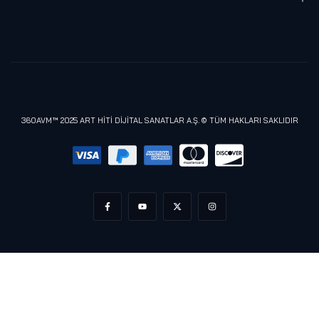
Blog
Alienware
Gizlilik Politikası
Samsung
Lenovo
Razer
Meta (Oculus)
360AVM™ 2025 ART HİTİ DİJİTAL SANATLAR A.Ş. © TÜM HAKLARI SAKLIDIR