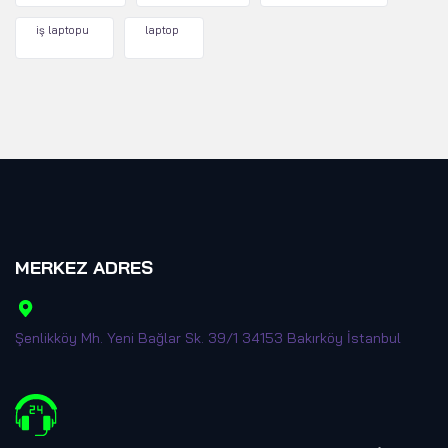
iş laptopu
laptop
MERKEZ ADRES
Şenlikköy Mh. Yeni Bağlar Sk. 39/1 34153 Bakırköy İstanbul