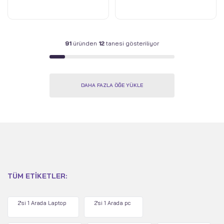
91
üründen
12
tanesi gösteriliyor
DAHA FAZLA ÖĞE YÜKLE
TÜM ETIKETLER:
2'si 1 Arada Laptop
2'si 1 Arada pc