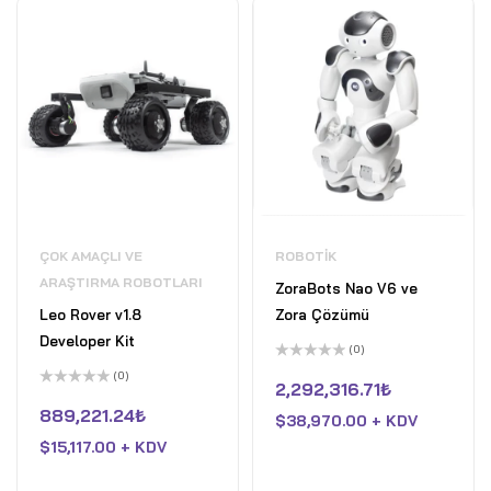
ÇOK AMAÇLI VE
ROBOTIK
ARAŞTIRMA ROBOTLARI
ZoraBots Nao V6 ve
Leo Rover v1.8
Zora Çözümü
Developer Kit
(0)
5
(0)
üzerinden
2,292,316.71
₺
5
0
üzerinden
oy
889,221.24
₺
$
38,970.00 + KDV
0
aldı
oy
$
15,117.00 + KDV
aldı