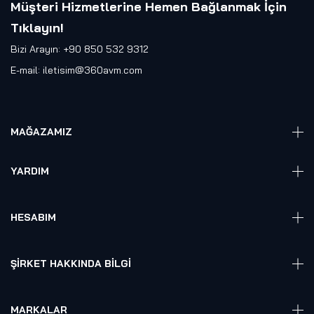
Müşteri Hizmetlerine Hemen Bağlanmak İçin
Tıklayın
!
Bizi Arayın: +90 850 532 9312
E-mail:
iletisim@360avm.com
MAĞAZAMIZ
Giyelebilir Teknoloji
YARDIM
VR Ready PC
360 Kamera
Sıkça Sorulan Sorular
Elektronik
HESABIM
Akıllı Ev / İş Sistemleri
Hesap Girişi
Robotik
Sepet
ŞIRKET HAKKINDA BILGI
Hakkmızda
Referanslarımız
MARKALAR