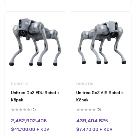
ROBOTIK
ROBOTIK
Unitree Go2 EDU Robotik
Unitree Go2 AIR Robotik
Köpek
Köpek
(0)
(0)
5
5
üzerinden
üzerinden
2,452,902.40
₺
439,404.82
₺
0
0
oy
oy
$
41,700.00 + KDV
$
7,470.00 + KDV
aldı
aldı