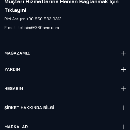
Müşteri Hizmetlerine Hemen Bağlanmak İçin
Tıklayın
!
Bizi Arayın: +90 850 532 9312
E-mail:
iletisim@360avm.com
MAĞAZAMIZ
Giyelebilir Teknoloji
YARDIM
VR Ready PC
360 Kamera
Sıkça Sorulan Sorular
Elektronik
HESABIM
Akıllı Ev / İş Sistemleri
Hesap Girişi
Robotik
Sepet
ŞIRKET HAKKINDA BILGI
Hakkmızda
Referanslarımız
MARKALAR