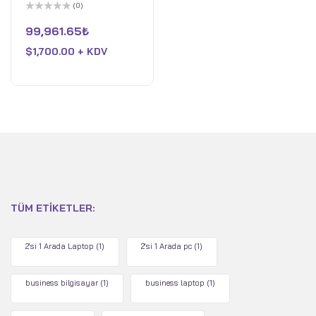
2'si 1 Arada Laptop Intel
(0)
Core Ultra 7 155U Intel
5
üzerinden
99,961.65
₺
Arc Graphics 32GB
0
oy
LPDDR5 RAM 512GB
$
1,700.00 + KDV
aldı
Pcle SSD Win 11 Pro
Gümüş
TÜM ETIKETLER:
2'si 1 Arada Laptop
(1)
2'si 1 Arada pc
(1)
business bilgisayar
(1)
business laptop
(1)