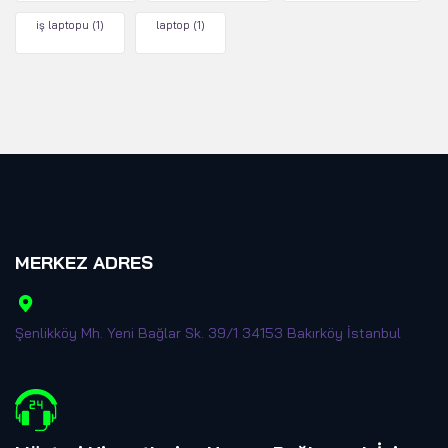
iş laptopu
(1)
laptop
(1)
MERKEZ ADRES
Şenlikköy Mh. Yeni Bağlar Sk. 39/1 34153 Bakırköy İstanbul