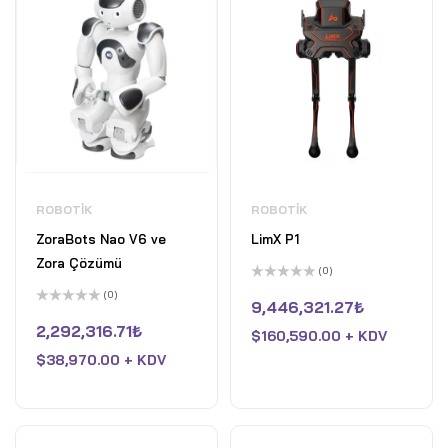
ROBOTIK
ROBOTIK
ZoraBots Nao V6 ve
LimX P1
Zora Çözümü
(0)
5
(0)
üzerinden
9,446,321.27
₺
5
0
üzerinden
oy
2,292,316.71
₺
$
160,590.00 + KDV
0
aldı
oy
$
38,970.00 + KDV
aldı