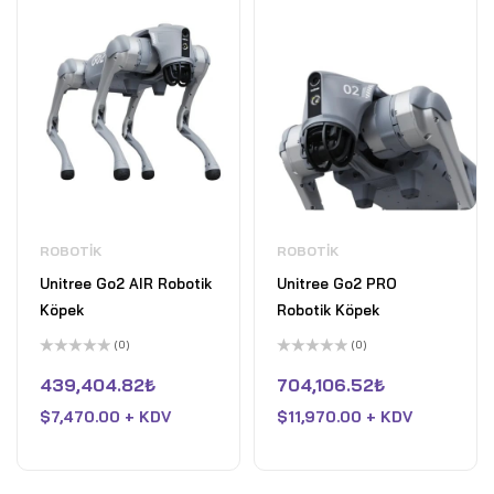
ROBOTIK
ROBOTIK
Unitree Go2 AIR Robotik
Unitree Go2 PRO
Köpek
Robotik Köpek
(0)
(0)
5
5
üzerinden
üzerinden
439,404.82
₺
704,106.52
₺
0
0
oy
oy
$
7,470.00 + KDV
$
11,970.00 + KDV
aldı
aldı