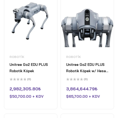
ROBOTIK
ROBOTIK
Unitree Go2 EDU PLUS
Unitree Go2 EDU PLUS
Robotik Köpek
Robotik Köpek w/ Hesai
XT16 LiDAR
(0)
(0)
5
5
üzerinden
üzerinden
2,982,305.80
₺
3,864,644.79
₺
0
0
oy
oy
$
50,700.00 + KDV
$
65,700.00 + KDV
aldı
aldı