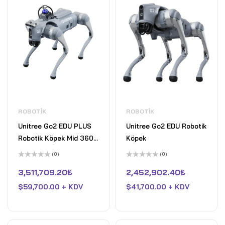
ROBOTIK
ROBOTIK
Unitree Go2 EDU PLUS
Unitree Go2 EDU Robotik
Robotik Köpek Mid 360
Köpek
LiDAR ile
(0)
(0)
5
5
üzerinden
üzerinden
3,511,709.20
₺
2,452,902.40
₺
0
0
oy
oy
$
59,700.00 + KDV
$
41,700.00 + KDV
aldı
aldı