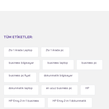
TÜM ETIKETLER:
2'si 1 Arada Laptop
2'si 1 Arada pc
business bilgisayar
business laptop
business pc
business pc fiyat
dokunmatik bilgisayar
dokunmatik laptop
en ucuz business pc
HP
HP Envy 2-in-1 business
HP Envy 2-in-1 dokunmatik