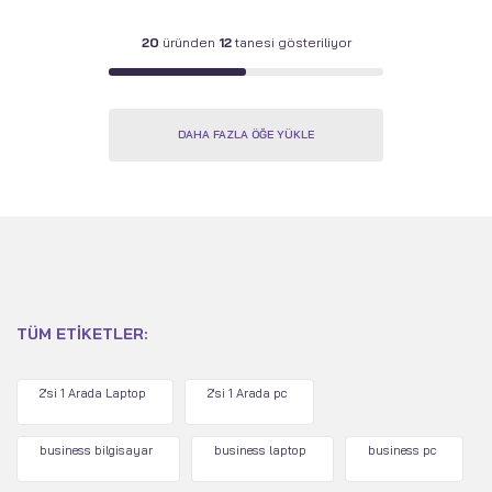
6400MHz - 1TB PCIe 4
Home - Siyah
SSD - Win 11 Home -
20
üründen
12
tanesi gösteriliyor
Tutulma Grisi
DAHA FAZLA ÖĞE YÜKLE
TÜM ETIKETLER:
2'si 1 Arada Laptop
2'si 1 Arada pc
business bilgisayar
business laptop
business pc