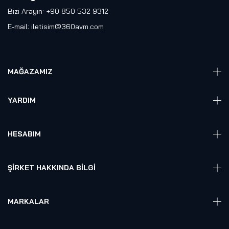
Bizi Arayın: +90 850 532 9312
E-mail:
iletisim@360avm.com
MAĞAZAMIZ
Giyelebilir Teknoloji
YARDIM
VR Ready PC
360 Kamera
Sıkça Sorulan Sorular
Elektronik
HESABIM
Akıllı Ev / İş Sistemleri
Hesap Girişi
Robotik
Sepet
ŞIRKET HAKKINDA BILGI
Hakkmızda
Referanslarımız
MARKALAR
Blog
Alienware
Gizlilik Politikası