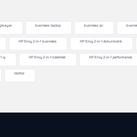
lgisayar
business laptop
business pc
busine
HP Envy 2-in-1 business
HP Envy 2-in-1 dokunmatik
1 iş
HP Envy 2-in-1 özellikler
HP Envy 2-in-1 performance
laptop