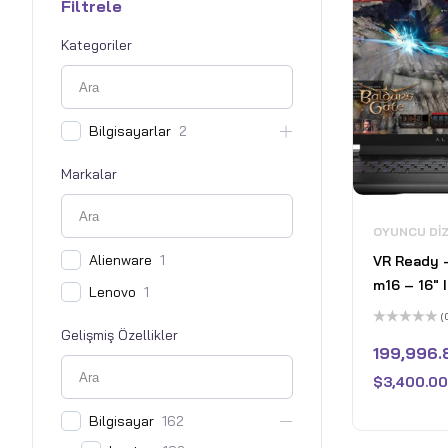
Filtrele
Kategoriler
Bilgisayarlar
2
Markalar
OYUNCU DI
Alienware
1
VR Ready –
m16 – 16" 
Lenovo
1
165Hz Gaming Laptop -
(
Intel Core
Gelişmiş Özellikler
5
üzerinden
199,996.
8GB Nvidi
0
oy
4070 - 16
$
3,400.00
aldı
512GB Pcle
Bilgisayar
162
11 Pro - K