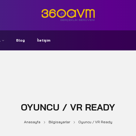
A
Blog
İletişim
OYUNCU / VR READY
Anasayfa
Bilgisayarlar
Oyuncu / VR Ready