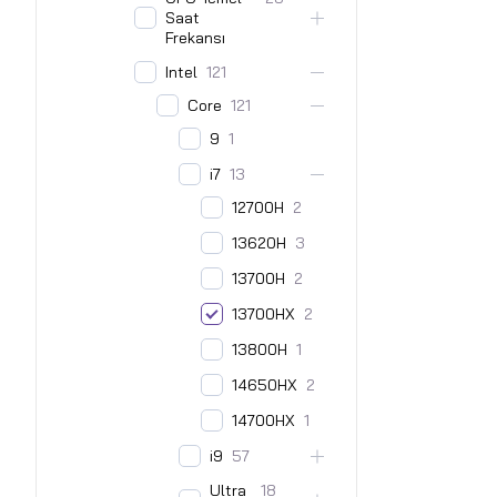
Saat
Frekansı
Intel
121
Core
121
9
1
i7
13
12700H
2
13620H
3
13700H
2
13700HX
2
13800H
1
14650HX
2
14700HX
1
i9
57
Ultra
18