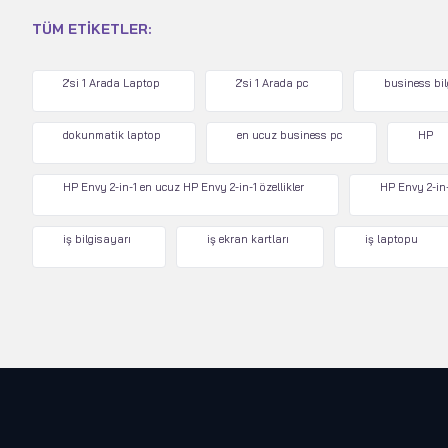
TÜM ETIKETLER:
2'si 1 Arada Laptop
2'si 1 Arada pc
business bi
dokunmatik laptop
en ucuz business pc
HP
HP Envy 2-in-1 en ucuz HP Envy 2-in-1 özellikler
HP Envy 2-in-
iş bilgisayarı
iş ekran kartları
iş laptopu