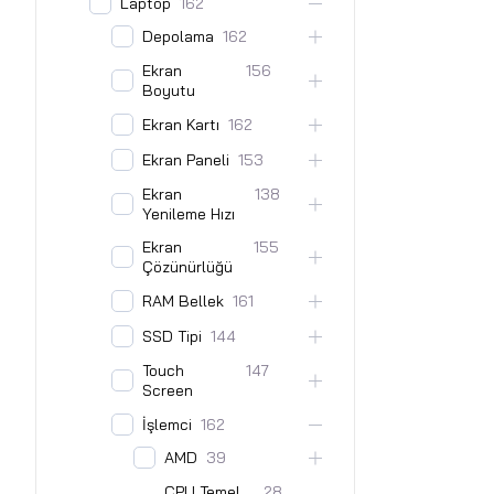
Laptop
162
Depolama
162
Ekran
156
Boyutu
Ekran Kartı
162
Ekran Paneli
153
Ekran
138
Yenileme Hızı
Ekran
155
Çözünürlüğü
RAM Bellek
161
SSD Tipi
144
Touch
147
Screen
İşlemci
162
AMD
39
CPU Temel
28