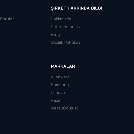
ŞIRKET HAKKINDA BILGI
 Sorular
Hakkmızda
Referanslarımız
Blog
Gizlilik Politikası
MARKALAR
Alienware
Samsung
Lenovo
Razer
Meta (Oculus)