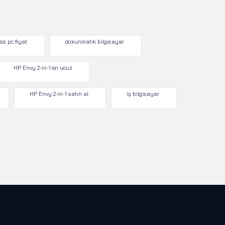
ss pc fiyat
dokunmatik bilgisayar
HP Envy 2-in-1 en ucuz
HP Envy 2-in-1 satın al
iş bilgisayar