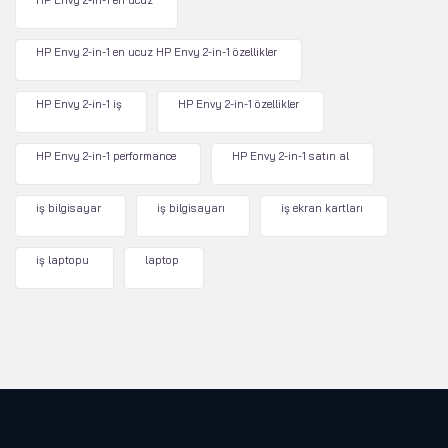
HP Envy 2-in-1 en ucuz
HP Envy 2-in-1 en ucuz HP Envy 2-in-1 özellikler
HP Envy 2-in-1 iş
HP Envy 2-in-1 özellikler
HP Envy 2-in-1 performance
HP Envy 2-in-1 satın al
iş bilgisayar
iş bilgisayarı
iş ekran kartları
iş laptopu
laptop