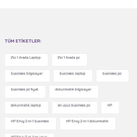
TÜM ETIKETLER:
2'si 1 Arada Laptop
2'si 1 Arada pc
business bilgisayar
business laptop
business pc
business pc fiyat
dokunmatik bilgisayar
dokunmatik laptop
en ucuz business pc
HP
HP Envy 2-in-1 business
HP Envy 2-in-1 dokunmatik