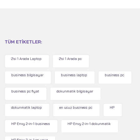
TÜM ETIKETLER:
2'si 1 Arada Laptop
2'si 1 Arada pc
business bilgisayar
business laptop
business pc
business pc fiyat
dokunmatik bilgisayar
dokunmatik laptop
en ucuz business pc
HP
HP Envy 2-in-1 business
HP Envy 2-in-1 dokunmatik