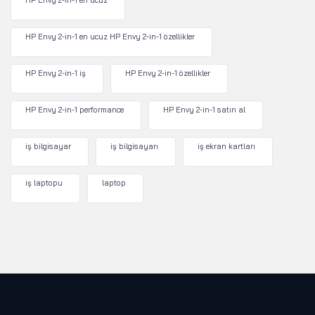
HP Envy 2-in-1 en ucuz
HP Envy 2-in-1 en ucuz HP Envy 2-in-1 özellikler
HP Envy 2-in-1 iş
HP Envy 2-in-1 özellikler
HP Envy 2-in-1 performance
HP Envy 2-in-1 satın al
iş bilgisayar
iş bilgisayarı
iş ekran kartları
iş laptopu
laptop