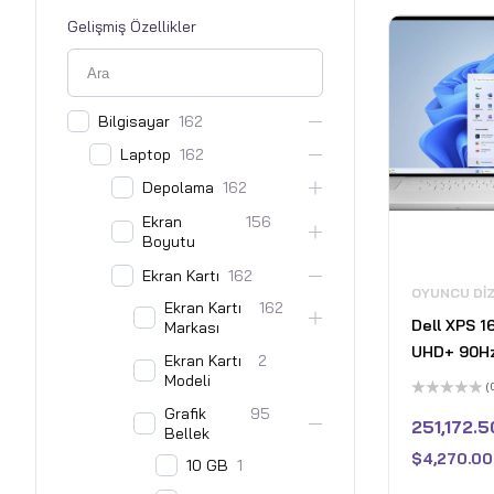
PCIe 4 SSD
Gelişmiş Özellikler
- Nano Siy
Bilgisayar
162
Laptop
162
Depolama
162
Ekran
156
Boyutu
Ekran Kartı
162
OYUNCU DI
Ekran Kartı
162
Dell XPS 1
Markası
UHD+ 90H
Ekran Kartı
2
Laptop - I
Modeli
(
9 185H - 8
5
Grafik
95
üzerinden
251,172.5
GeForce R
Bellek
0
oy
32GB LPDD
$
4,270.00
aldı
10 GB
1
1TB Pcle S