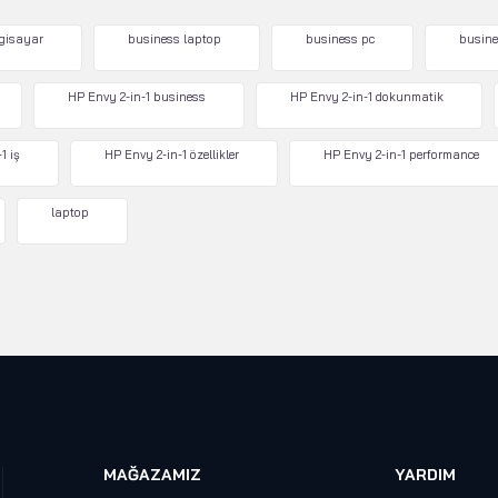
lgisayar
business laptop
business pc
busine
HP Envy 2-in-1 business
HP Envy 2-in-1 dokunmatik
1 iş
HP Envy 2-in-1 özellikler
HP Envy 2-in-1 performance
laptop
MAĞAZAMIZ
YARDIM