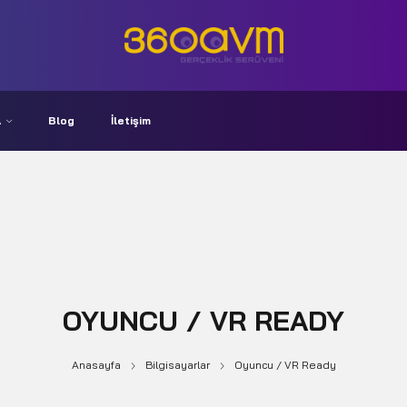
A
Blog
İletişim
OYUNCU / VR READY
Anasayfa
Bilgisayarlar
Oyuncu / VR Ready