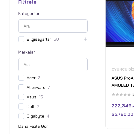
Filtrele
Kategoriler
Bilgisayarlar
50
Markalar
OYUNCU DI
Acer
2
ASUS ProAr
AMOLED T
Alienware
7
WQUXGA 6
(
Asus
15
Laptop - A
5
üzerinden
222,349.
Dell
2
HX370 - 8
0
oy
GeForce R
$
3,780.00
aldı
Gigabyte
4
GDDR6 - 
RAM 7500