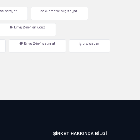
ss pc fiyat
dokunmatik bilgisayar
HP Envy 2-in-1 en ucuz
HP Envy 2-in-1 satın al
iş bilgisayar
ŞIRKET HAKKINDA BILGI