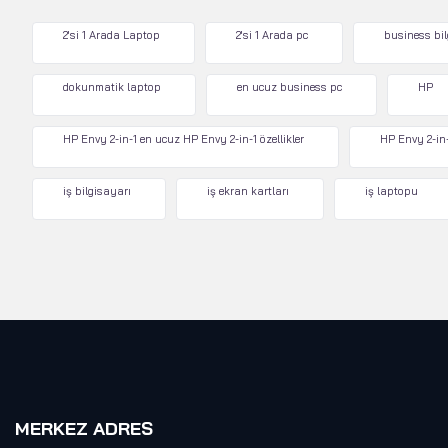
2'si 1 Arada Laptop
2'si 1 Arada pc
business bi
dokunmatik laptop
en ucuz business pc
HP
HP Envy 2-in-1 en ucuz HP Envy 2-in-1 özellikler
HP Envy 2-in-
iş bilgisayarı
iş ekran kartları
iş laptopu
MERKEZ ADRES