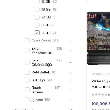
12 GB
20
Home - Pl
16 GB
19
24 GB
3
6 GB
2
8 GB
50
Ekran Paneli
153
Ekran
138
Yenileme Hızı
Ekran
155
Çözünürlüğü
RAM Bellek
161
OYUNCU DI
SSD Tipi
144
VR Ready –
m16 – 16" 
Touch
147
Screen
165Hz Gaming Laptop -
(
Intel Core
İşlemci
162
5
üzerinden
199,996.
8GB Nvidi
0
oy