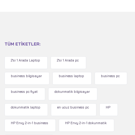
11 Home - Tutulma Grisi
11 Home - Platin Beyaz
TÜM ETIKETLER:
2'si 1 Arada Laptop
2'si 1 Arada pc
business bilgisayar
business laptop
business pc
business pc fiyat
dokunmatik bilgisayar
dokunmatik laptop
en ucuz business pc
HP
HP Envy 2-in-1 business
HP Envy 2-in-1 dokunmatik