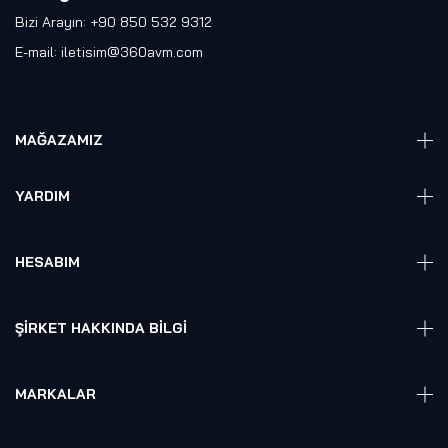
Bizi Arayın: +90 850 532 9312
E-mail:
iletisim@360avm.com
MAĞAZAMIZ
Giyelebilir Teknoloji
YARDIM
VR Ready PC
360 Kamera
Sıkça Sorulan Sorular
Elektronik
HESABIM
Akıllı Ev / İş Sistemleri
Hesap Girişi
Robotik
Sepet
ŞIRKET HAKKINDA BILGI
Hakkmızda
Referanslarımız
MARKALAR
Blog
Alienware
Gizlilik Politikası