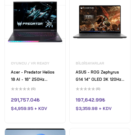
OYUNCU / VR READY
BILGISAYARLAR
Acer - Predator Helios
ASUS - ROG Zephyrus
18 AI - 18" 250Hz
G14 14" OLED 3K 120Hz
Gaming Laptop - 2560 x
Gaming Laptop - AMD
(0)
(0)
1600 -Intel Core Ultra 9
Ryzen 9 270 - 32GB
5
5
üzerinden
üzerinden
291,757.04
₺
197,642.99
₺
- NVIDIA GeForce RTX
RAM - NVIDIA GeForce
0
0
oy
oy
5080 – 32GB – 1TB -
$
4,959.95 + KDV
RTX 5070 - 1TB SSD -
$
3,359.98 + KDV
aldı
aldı
Abyssal Black
Eclipse Gray