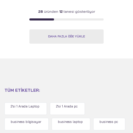
PCle 4 SSD - Win 11
PCle 4 SSD - Win 11
Home - Siyah
Home - Tutulma Grisi
28
üründen
12
tanesi gösteriliyor
DAHA FAZLA ÖĞE YÜKLE
TÜM ETIKETLER:
2'si 1 Arada Laptop
2'si 1 Arada pc
business bilgisayar
business laptop
business pc