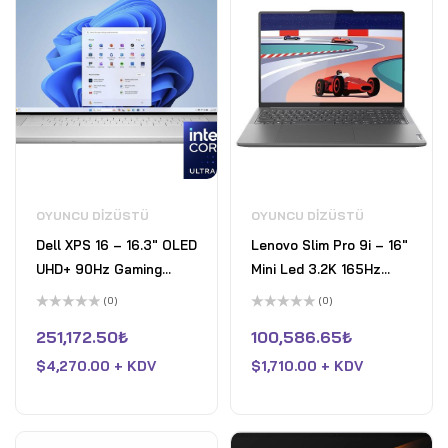
OYUNCU DIZÜSTÜ
OYUNCU DIZÜSTÜ
Dell XPS 16 – 16.3" OLED
Lenovo Slim Pro 9i – 16"
UHD+ 90Hz Gaming
Mini Led 3.2K 165Hz
Laptop - Intel Core Ultra
Dokunmatik Laptop Intel
(0)
(0)
9 185H - 8GB Nvidia
Core i9 13905H 6GB
5
5
üzerinden
üzerinden
251,172.50
₺
100,586.65
₺
GeForce RTX 4060 -
Nvidia GeForce RTX
0
0
oy
oy
32GB LPDDR5X RAM -
$
4,270.00 + KDV
4050 32GB LPDDR5X
$
1,710.00 + KDV
aldı
aldı
1TB Pcle SSD - Win 11
RAM 1TB Pcle 4 SSD Win
Home - Platinum
11 Home Fırtına Grisi