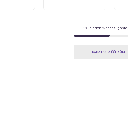
 RAM - 1TB
16GB DDR5 RAM - 1TB
16G
 - Win 11 Home
Pcle 4 SSD - Win 11 Home
PCI
- Buzul Beyazı
- On
13
üründen
12
tanesi göster
DAHA FAZLA ÖĞE YÜKLE