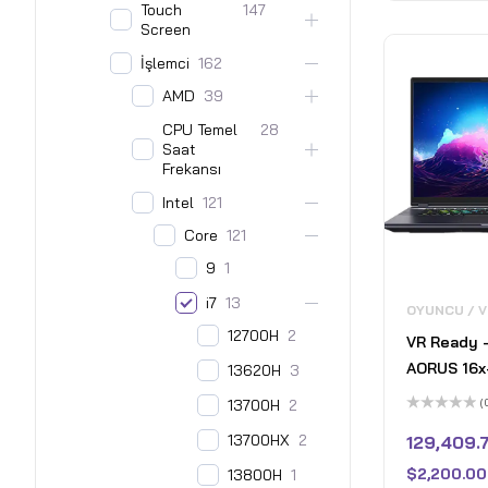
Touch
147
Screen
İşlemci
162
AMD
39
CPU Temel
28
Saat
Frekansı
Intel
121
Core
121
9
1
i7
13
OYUNCU / 
12700H
2
VR Ready 
AORUS 16x
13620H
3
QHD+ 165H
(
13700H
2
Laptop - I
5
üzerinden
13700HX
2
129,409.
14650HX -
0
oy
GeForce R
$
2,200.00
13800H
1
aldı