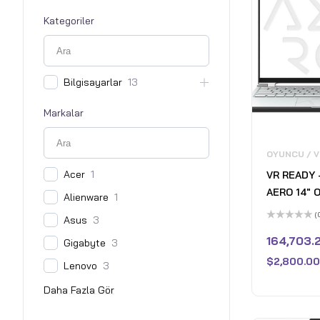
Kategoriler
Bilgisayarlar
13
Markalar
OYUNCU / 
Acer
1
VR READY 
AERO 14" 
Alienware
1
LPDDR5 - 1
(
Asus
3
i7-13700H 
5
üzerinden
164,703.
Gigabyte
3
4050
0
oy
$
2,800.00
aldı
Lenovo
3