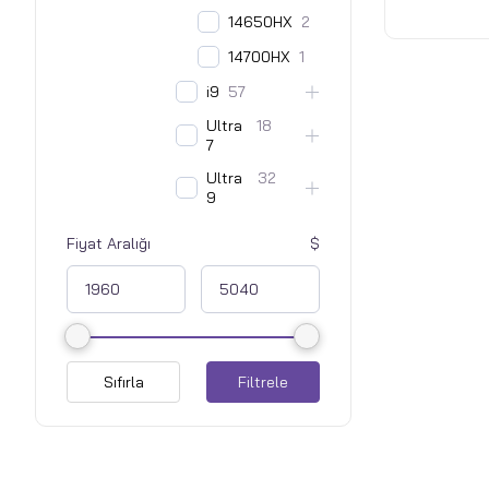
32GB DDR5
14650HX
2
Pcle 4 SSD
14700HX
1
- Siyah
i9
57
Ultra
18
7
Ultra
32
9
Fiyat Aralığı
Sıfırla
Filtrele