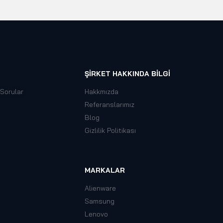
ŞIRKET HAKKINDA BILGI
 Sorular
Hakkmızda
Referanslarımız
Blog
Gizlilik Politikası
MARKALAR
Alienware
Samsung
Lenovo