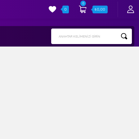
0
0
₺
0,00
ANAHTAR KELIMENIZI GIRIN