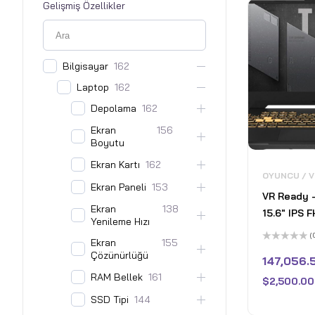
Gelişmiş Özellikler
Bilgisayar
162
Laptop
162
Depolama
162
Ekran
156
Boyutu
Ekran Kartı
162
OYUNCU / 
Ekran Paneli
153
VR Ready – A
Ekran
138
15.6" IPS 
Yenileme Hızı
Gaming Lap
(
Ekran
155
Core i7 12
5
Çözünürlüğü
üzerinden
147,056.
Nvidia Ge
0
oy
RAM Bellek
161
- 16GB DD
$
2,500.00
aldı
Pcle SSD - Win 11 Home -
SSD Tipi
144
Meka Gri