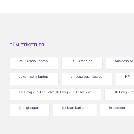
TÜM ETIKETLER:
2'si 1 Arada Laptop
2'si 1 Arada pc
business bi
dokunmatik laptop
en ucuz business pc
HP
HP Envy 2-in-1 en ucuz HP Envy 2-in-1 özellikler
HP Envy 2-in-
iş bilgisayarı
iş ekran kartları
iş laptopu