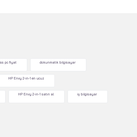
ss pc fiyat
dokunmatik bilgisayar
HP Envy 2-in-1 en ucuz
HP Envy 2-in-1 satın al
iş bilgisayar