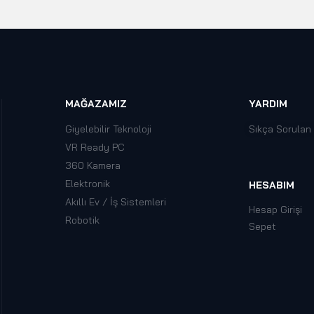
MAĞAZAMIZ
YARDIM
Giyelebilir Teknoloji
Sıkça Sorulan
VR Ready PC
360 Kamera
Elektronik
HESABIM
Akıllı Ev / İş Sistemleri
Hesap Girişi
Robotik
Sepet