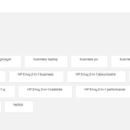
lgisayar
business laptop
business pc
busine
HP Envy 2-in-1 business
HP Envy 2-in-1 dokunmatik
1 iş
HP Envy 2-in-1 özellikler
HP Envy 2-in-1 performance
laptop