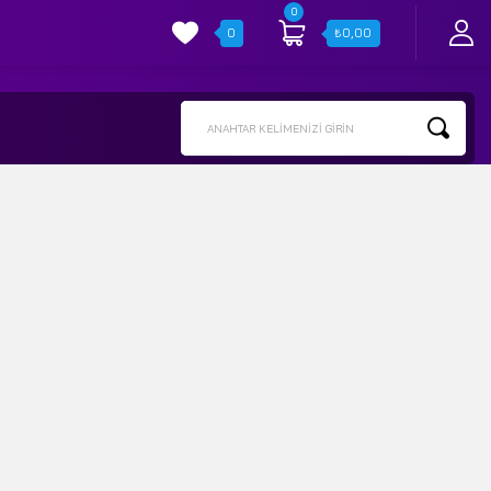
0
0
₺
0,00
ANAHTAR KELIMENIZI GIRIN