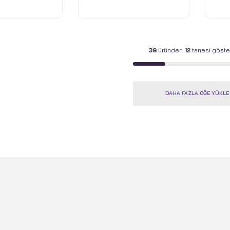
y
Shadow Black
Sha
39
üründen
12
tanesi göster
DAHA FAZLA ÖĞE YÜKLE