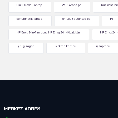
2'si 1 Arada Laptop
2'si 1 Arada pc
business bi
dokunmatik laptop
en ucuz business pc
HP
HP Envy 2-in-1 en ucuz HP Envy 2-in-1 özellikler
HP Envy 2-in-
iş bilgisayarı
iş ekran kartları
iş laptopu
MERKEZ ADRES