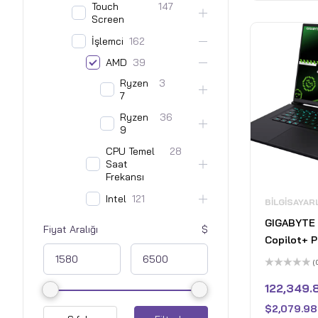
Touch
147
Screen
İşlemci
162
AMD
39
Ryzen
3
7
Ryzen
36
9
CPU Temel
28
Saat
Frekansı
Intel
121
BILGISAYAR
GIGABYTE 
Fiyat Aralığı
Copilot+ P
2560×160
(
Ryzen Al 7
5
üzerinden
122,349.
SSD - 32G
0
oy
GeForce R
$
2,079.98
aldı