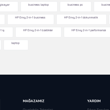
lgisayar
business laptop
business pc
busine
HP Envy 2-in-1 business
HP Envy 2-in-1 dokunmatik
1 iş
HP Envy 2-in-1 özellikler
HP Envy 2-in-1 performance
laptop
MAĞAZAMIZ
YARDIM
Giyelebilir Teknoloji
Sıkça Sorulan