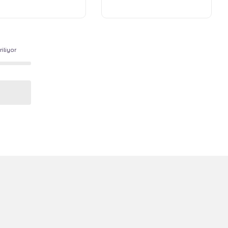
dow Black
Gray
iliyor