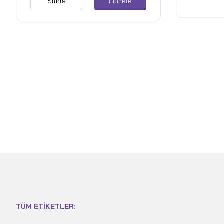
Sıfırla
Filtrele
Space Gra
TÜM ETIKETLER: