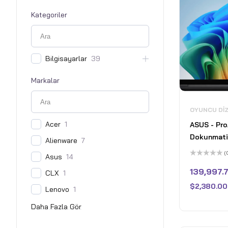
Kategoriler
Bilgisayarlar
39
Markalar
OYUNCU DI
Acer
1
ASUS - Pro
Dokunmatik
Alienware
7
Dizüstü Bi
(
Asus
14
Copilot+ 
5
üzerinden
139,997.
CLX
1
Ryzen AI 9
0
oy
32GB Bell
$
2,380.00
aldı
Lenovo
1
- 1TB SSD 