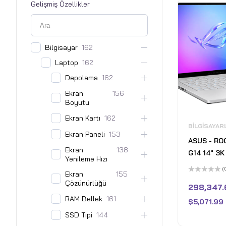
Gelişmiş Özellikler
Bilgisayar
162
Laptop
162
Depolama
162
Ekran
156
Boyutu
Ekran Kartı
162
BILGISAYAR
Ekran Paneli
153
ASUS - RO
Ekran
138
G14 14" 3
Yenileme Hızı
Gaming La
(
Ekran
155
Copilot+ 
5
Çözünürlüğü
üzerinden
298,347.
Ryzen AI 9
0
oy
RAM Bellek
161
RAM - NVI
$
5,071.99
aldı
2TB - Plat
SSD Tipi
144