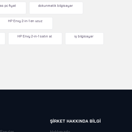
ss pc fiyat
dokunmatik bilgisayar
HP Envy 2-in-1 en ucuz
HP Envy 2-in-1 satın al
iş bilgisayar
ŞIRKET HAKKINDA BILGI
 Sorular
Hakkmızda