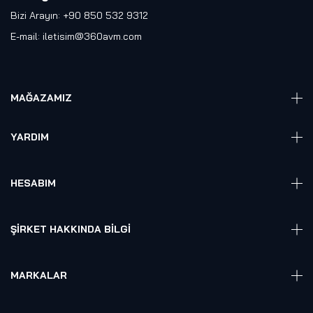
Bizi Arayın: +90 850 532 9312
E-mail:
iletisim@360avm.com
MAĞAZAMIZ
Giyelebilir Teknoloji
YARDIM
VR Ready PC
360 Kamera
Sıkça Sorulan Sorular
Elektronik
HESABIM
Akıllı Ev / İş Sistemleri
Hesap Girişi
Robotik
Sepet
ŞIRKET HAKKINDA BILGI
Hakkmızda
Referanslarımız
MARKALAR
Blog
Alienware
Gizlilik Politikası