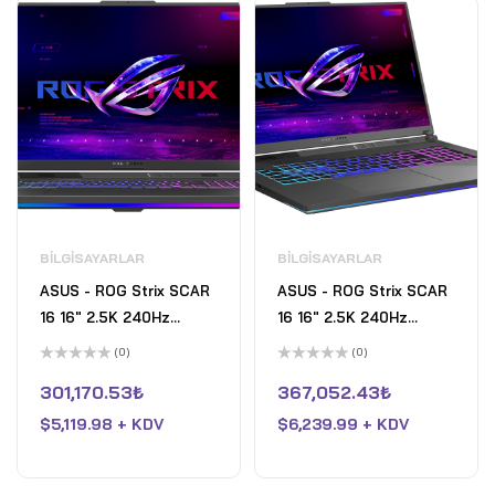
BILGISAYARLAR
BILGISAYARLAR
ASUS - ROG Strix SCAR
ASUS - ROG Strix SCAR
16 16" 2.5K 240Hz
16 16" 2.5K 240Hz
Gaming Laptop - Intel
Gaming Laptop - Intel
(0)
(0)
Core Ultra 9 HX - 32GB
Core Ultra 9 HX - 32GB
5
5
üzerinden
üzerinden
301,170.53
₺
367,052.43
₺
RAM - NVIDIA GeForce
RAM - NVIDIA GeForce
0
0
oy
oy
RTX 5080 - 2TB SSD -
$
5,119.98 + KDV
RTX 5090 - 2TB SSD -
$
6,239.99 + KDV
aldı
aldı
Off Black
Off Black