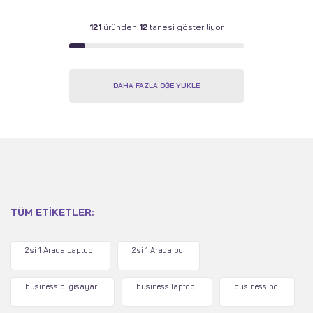
121
üründen
12
tanesi gösteriliyor
DAHA FAZLA ÖĞE YÜKLE
TÜM ETIKETLER:
2'si 1 Arada Laptop
2'si 1 Arada pc
business bilgisayar
business laptop
business pc