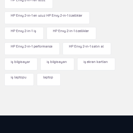
HP Envy 2-in-1 en ucuz
HP Envy 2-in-1 en ucuz HP Envy 2-in-1 özellikler
HP Envy 2-in-1 iş
HP Envy 2-in-1 özellikler
HP Envy 2-in-1 performance
HP Envy 2-in-1 satın al
iş bilgisayar
iş bilgisayarı
iş ekran kartları
iş laptopu
laptop