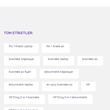
TÜM ETIKETLER:
2'si 1 Arada Laptop
2'si 1 Arada pc
business bilgisayar
business laptop
business pc
business pc fiyat
dokunmatik bilgisayar
dokunmatik laptop
en ucuz business pc
HP
HP Envy 2-in-1 business
HP Envy 2-in-1 dokunmatik