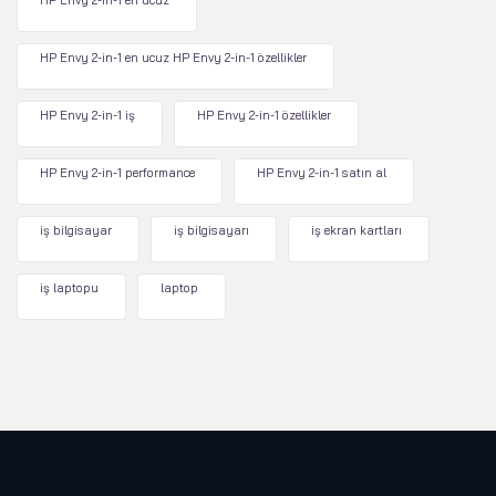
HP Envy 2-in-1 en ucuz
HP Envy 2-in-1 en ucuz HP Envy 2-in-1 özellikler
HP Envy 2-in-1 iş
HP Envy 2-in-1 özellikler
HP Envy 2-in-1 performance
HP Envy 2-in-1 satın al
iş bilgisayar
iş bilgisayarı
iş ekran kartları
iş laptopu
laptop