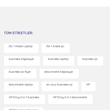
TÜM ETIKETLER:
2'si 1 Arada Laptop
2'si 1 Arada pc
business bilgisayar
business laptop
business pc
business pc fiyat
dokunmatik bilgisayar
dokunmatik laptop
en ucuz business pc
HP
HP Envy 2-in-1 business
HP Envy 2-in-1 dokunmatik