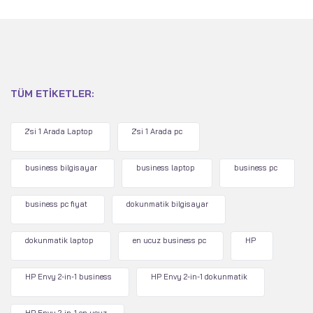
TÜM ETIKETLER:
2'si 1 Arada Laptop
2'si 1 Arada pc
business bilgisayar
business laptop
business pc
business pc fiyat
dokunmatik bilgisayar
dokunmatik laptop
en ucuz business pc
HP
HP Envy 2-in-1 business
HP Envy 2-in-1 dokunmatik