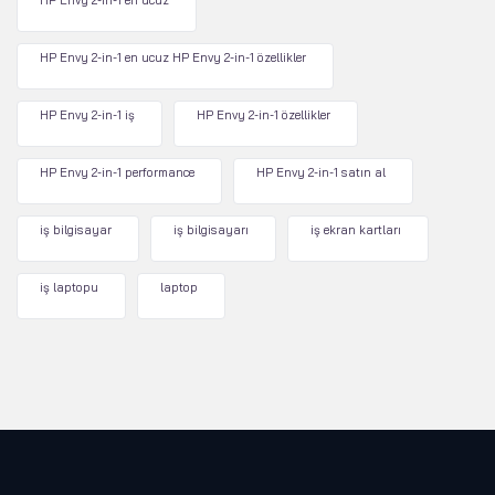
HP Envy 2-in-1 en ucuz
HP Envy 2-in-1 en ucuz HP Envy 2-in-1 özellikler
HP Envy 2-in-1 iş
HP Envy 2-in-1 özellikler
HP Envy 2-in-1 performance
HP Envy 2-in-1 satın al
iş bilgisayar
iş bilgisayarı
iş ekran kartları
iş laptopu
laptop