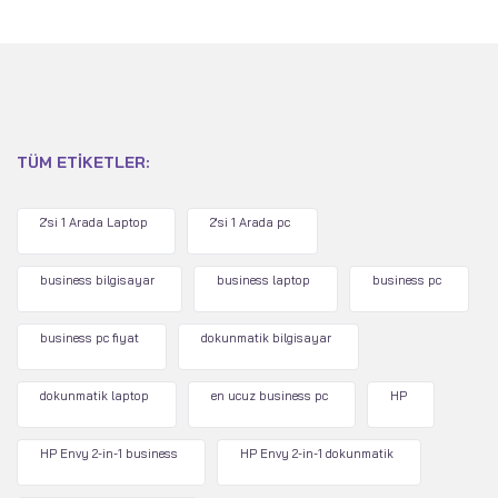
TÜM ETIKETLER:
2'si 1 Arada Laptop
2'si 1 Arada pc
business bilgisayar
business laptop
business pc
business pc fiyat
dokunmatik bilgisayar
dokunmatik laptop
en ucuz business pc
HP
HP Envy 2-in-1 business
HP Envy 2-in-1 dokunmatik