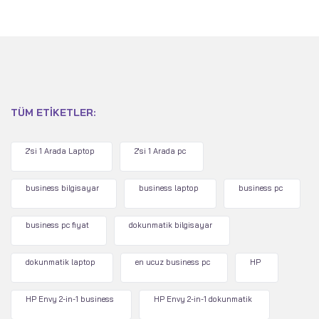
TÜM ETIKETLER:
2'si 1 Arada Laptop
2'si 1 Arada pc
business bilgisayar
business laptop
business pc
business pc fiyat
dokunmatik bilgisayar
dokunmatik laptop
en ucuz business pc
HP
HP Envy 2-in-1 business
HP Envy 2-in-1 dokunmatik