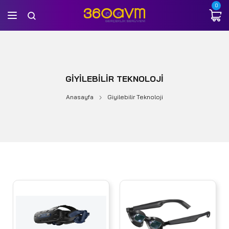
0
GIYILEBILIR TEKNOLOJI
Anasayfa
Giyilebilir Teknoloji