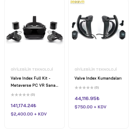
GIYILEBILIR TEKNOLOJI
GIYILEBILIR TEKNOLOJI
Valve Index Full Kit -
Valve Index Kumandaları
Metaverse PC VR Sanal
(0)
Gerçeklik Gözlüğü Seti
5
(0)
üzerinden
44,116.95
₺
5
0
üzerinden
oy
141,174.24
₺
$
750.00 + KDV
0
aldı
oy
$
2,400.00 + KDV
aldı