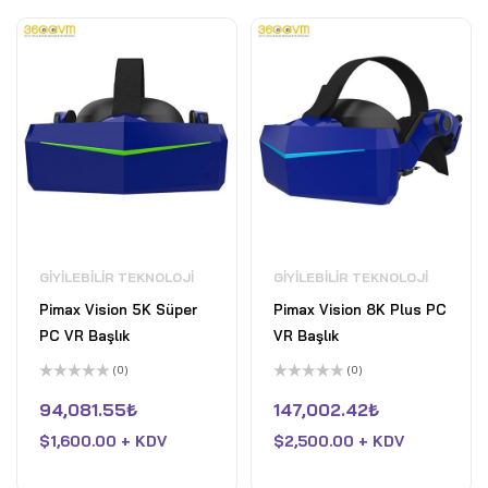
GIYILEBILIR TEKNOLOJI
GIYILEBILIR TEKNOLOJI
Pimax Vision 5K Süper
Pimax Vision 8K Plus PC
PC VR Başlık
VR Başlık
(0)
(0)
5
5
üzerinden
üzerinden
94,081.55
₺
147,002.42
₺
0
0
oy
oy
$
1,600.00 + KDV
$
2,500.00 + KDV
aldı
aldı