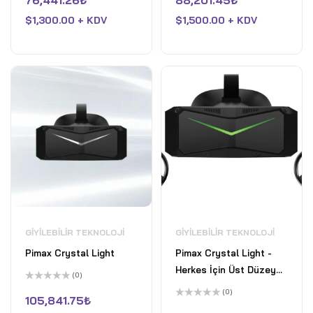
76,441.26
₺
88,201.45
₺
0
0
oy
oy
$
1,300.00 + KDV
$
1,500.00 + KDV
aldı
aldı
GIYILEBILIR TEKNOLOJI
GIYILEBILIR TEKNOLOJI
Pimax Crystal Light
Pimax Crystal Light -
Herkes İçin Üst Düzey
(0)
PC VR Başlığı
5
(0)
üzerinden
105,841.75
₺
0
5