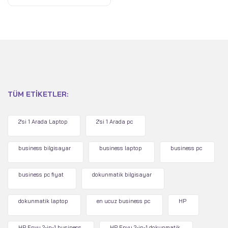
TÜM ETIKETLER:
2'si 1 Arada Laptop
2'si 1 Arada pc
business bilgisayar
business laptop
business pc
business pc fiyat
dokunmatik bilgisayar
dokunmatik laptop
en ucuz business pc
HP
HP Envy 2-in-1 business
HP Envy 2-in-1 dokunmatik