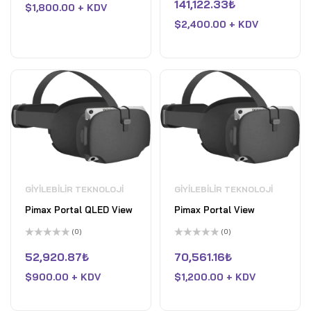
oy
üzerinden
141,122.33
₺
$
1,800.00 + KDV
aldı
0
oy
$
2,400.00 + KDV
aldı
GIYILEBILIR TEKNOLOJI
GIYILEBILIR TEKNOLOJI
Pimax Portal QLED View
Pimax Portal View
(0)
(0)
5
5
üzerinden
üzerinden
52,920.87
₺
70,561.16
₺
0
0
oy
oy
$
900.00 + KDV
$
1,200.00 + KDV
aldı
aldı