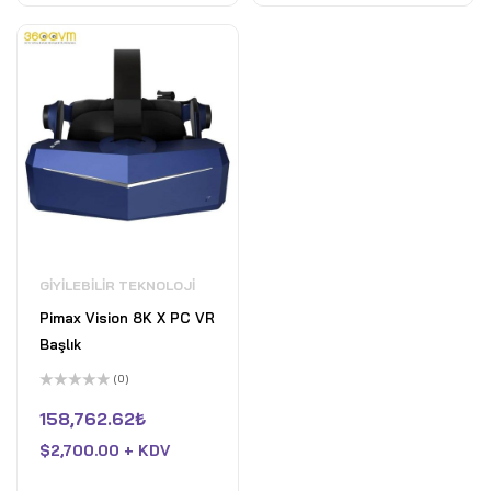
GIYILEBILIR TEKNOLOJI
Pimax Vision 8K X PC VR
Başlık
(0)
5
üzerinden
158,762.62
₺
0
oy
$
2,700.00 + KDV
aldı