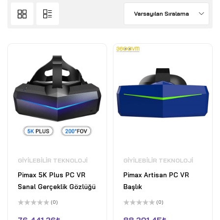
Varsayılan Sıralama
GIYILEBILIR TEKNOLOJI
GIYILEBILIR TEKNOLOJI
Pimax 5K Plus PC VR
Pimax Artisan PC VR
Sanal Gerçeklik Gözlüğü
Başlık
(0)
(0)
5
5
üzerinden
üzerinden