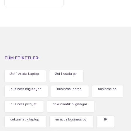
0
oy
aldı
TÜM ETIKETLER:
2'si 1 Arada Laptop
2'si 1 Arada pc
business bilgisayar
business laptop
business pc
business pc fiyat
dokunmatik bilgisayar
dokunmatik laptop
en ucuz business pc
HP