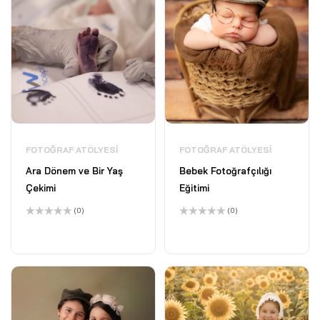
FOTOĞRAF ATÖLYESI
FOTOĞRAF ATÖLYESI
Ara Dönem ve Bir Yaş
Bebek Fotoğrafçılığı
Çekimi
Eğitimi
(0)
(0)
5
5
üzerinden
üzerinden
0
0
oy
oy
aldı
aldı