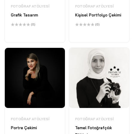
FOTOĞRAF ATÖLYESI
FOTOĞRAF ATÖLYESI
Grafik Tasarım
Kişisel Portfolyo Çekimi
(0)
(0)
5
5
üzerinden
üzerinden
0
0
oy
oy
aldı
aldı
FOTOĞRAF ATÖLYESI
FOTOĞRAF ATÖLYESI
Portre Çekimi
Temel Fotoğrafçılık