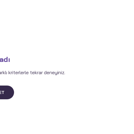
adı
lı kriterlerle tekrar deneyiniz.
ET