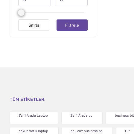
Sıfırla
Filtrele
TÜM ETIKETLER:
2'si 1 Arada Laptop
2'si 1 Arada pc
business bi
dokunmatik laptop
en ucuz business pc
HP