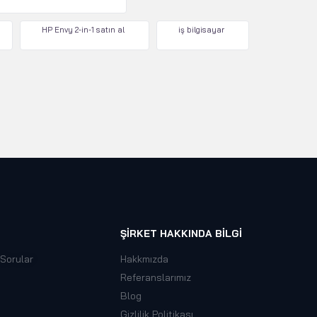
HP Envy 2-in-1 satın al
iş bilgisayar
ŞIRKET HAKKINDA BILGI
 Sorular
Hakkmızda
Referanslarımız
Blog
Gizlilik Politikası