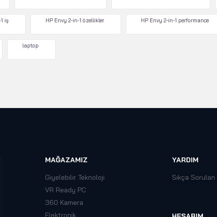
1 iş
HP Envy 2-in-1 özellikler
HP Envy 2-in-1 performance
laptop
MAĞAZAMIZ
YARDIM
Giyelebilir Teknoloji
Sıkça Sorulan
VR Ready PC
360 Kamera
Elektronik
HESABIM