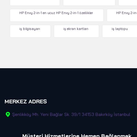
HP Envy 2-in-1 en ucuz HP Envy 2-in-1 özellikler
HP Envy 2-in-
iş bilgisayarı
iş ekran kartları
iş laptopu
MERKEZ ADRES
Şenlikköy Mh. Yeni Bağlar Sk. 39/1 34153 Bakırköy İstanbul
Müşteri Hizmetlerine Hemen Bağlanmak