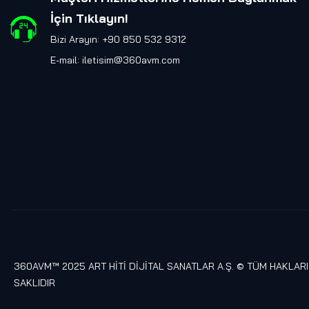
İçin Tıklayın
!
Bizi Arayın: +90 850 532 9312
E-mail:
iletisim@360avm.com
360AVM™ 2025 ART HİTİ DİJİTAL SANATLAR A.Ş. © TÜM HAKLARI
SAKLIDIR