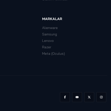
MARKALAR
Alienware
Samsung
Lenovo
Razer
Meta (Oculus)