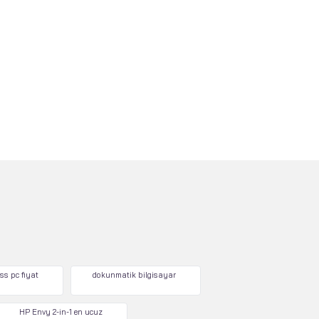
ss pc fiyat
dokunmatik bilgisayar
HP Envy 2-in-1 en ucuz