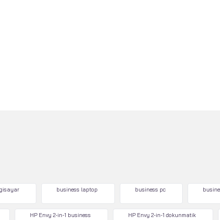
lgisayar
business laptop
business pc
busine
HP Envy 2-in-1 business
HP Envy 2-in-1 dokunmatik