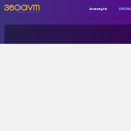
Anasayfa
ÜRÜN
İletişim:
+90 850 532 9312