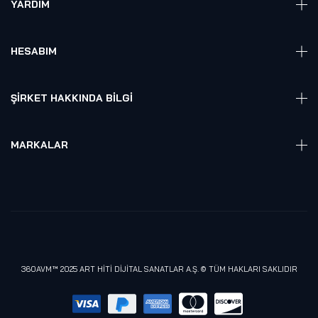
YARDIM
VR Ready PC
360 Kamera
Sıkça Sorulan Sorular
Elektronik
HESABIM
Akıllı Ev / İş Sistemleri
Hesap Girişi
Robotik
Sepet
ŞIRKET HAKKINDA BILGI
Hakkmızda
Referanslarımız
MARKALAR
Blog
Alienware
Gizlilik Politikası
Samsung
Lenovo
Razer
Meta (Oculus)
360AVM™ 2025 ART HİTİ DİJİTAL SANATLAR A.Ş. © TÜM HAKLARI SAKLIDIR