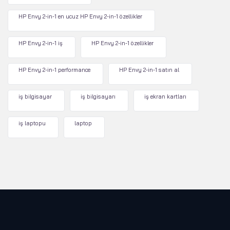
HP Envy 2-in-1 en ucuz HP Envy 2-in-1 özellikler
HP Envy 2-in-1 iş
HP Envy 2-in-1 özellikler
HP Envy 2-in-1 performance
HP Envy 2-in-1 satın al
iş bilgisayar
iş bilgisayarı
iş ekran kartları
iş laptopu
laptop