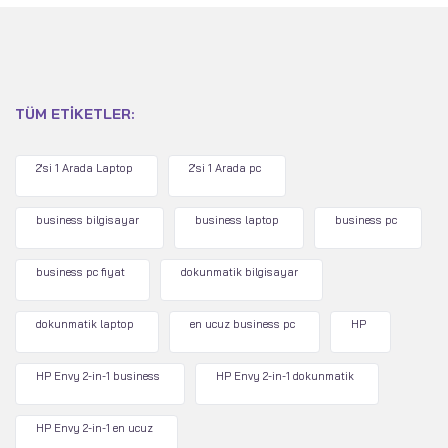
TÜM ETIKETLER:
2'si 1 Arada Laptop
2'si 1 Arada pc
business bilgisayar
business laptop
business pc
business pc fiyat
dokunmatik bilgisayar
dokunmatik laptop
en ucuz business pc
HP
HP Envy 2-in-1 business
HP Envy 2-in-1 dokunmatik
HP Envy 2-in-1 en ucuz