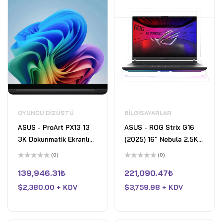
OYUNCU DIZÜSTÜ
BILGISAYARLAR
ASUS - ProArt PX13 13
ASUS - ROG Strix G16
3K Dokunmatik Ekranlı
(2025) 16" Nebula 2.5K
Dizüstü Bilgisayar -
240Hz Gaming Laptop-
(0)
(0)
Copilot+ PC - AMD
Intel Core Ultra 9
5
5
üzerinden
üzerinden
139,946.31
₺
221,090.47
₺
Ryzen AI 9 HX 370 -
275HX- 32GB DDR5-
0
0
oy
oy
32GB Bellek - RTX 4050
$
2,380.00 + KDV
GeForce RTX 5070- 2TB
$
3,759.98 + KDV
aldı
aldı
- 1TB SSD - Nano Siyah
SSD - Eclipse Gray