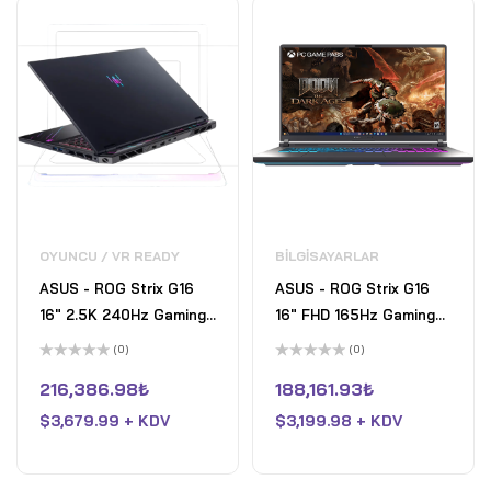
OYUNCU / VR READY
BILGISAYARLAR
ASUS - ROG Strix G16
ASUS - ROG Strix G16
16" 2.5K 240Hz Gaming
16" FHD 165Hz Gaming
Laptop - AMD Ryzen 9
Laptop - AMD Ryzen 9
(0)
(0)
9955HX3D with 32GB
HX - 16GB RAM - NVIDIA
5
5
üzerinden
üzerinden
216,386.98
₺
188,161.93
₺
RAM - NVIDIA GeForce
GeForce RTX 5070 Ti -
0
0
oy
oy
RTX 5070 Ti - 1TB SSD -
$
3,679.99 + KDV
1TB SSD - Eclipse Grey
$
3,199.98 + KDV
aldı
aldı
Eclipse Gray - Open Box
- Fair