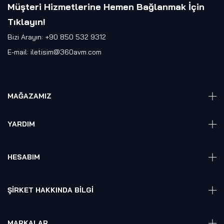
Müşteri Hizmetlerine Hemen Bağlanmak İçin
Tıklayın
!
Bizi Arayın: +90 850 532 9312
E-mail:
iletisim@360avm.com
MAĞAZAMIZ
Giyelebilir Teknoloji
YARDIM
VR Ready PC
360 Kamera
Sıkça Sorulan Sorular
Elektronik
HESABIM
Akıllı Ev / İş Sistemleri
Hesap Girişi
Robotik
Sepet
ŞIRKET HAKKINDA BILGI
Hakkmızda
Referanslarımız
MARKALAR