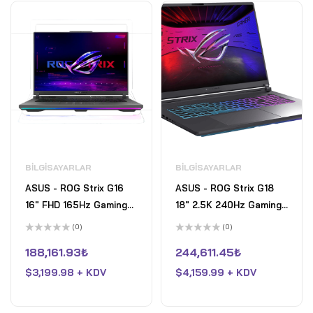
BILGISAYARLAR
BILGISAYARLAR
ASUS - ROG Strix G16
ASUS - ROG Strix G18
16" FHD 165Hz Gaming
18" 2.5K 240Hz Gaming
Laptop - AMD Ryzen 9
Laptop - Intel Core Ultra
(0)
(0)
HX - 16GB RAM - NVIDIA
9 HX - 32GB RAM -
5
5
üzerinden
üzerinden
188,161.93
₺
244,611.45
₺
GeForce RTX 5070 Ti -
NVIDIA GeForce RTX
0
0
oy
oy
1TB SSD - Eclipse Grey
$
3,199.98 + KDV
5080 - 2TB SSD -
$
4,159.99 + KDV
aldı
aldı
Eclipse Grey