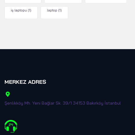
iş laptopu
(1)
laptop
(1)
MERKEZ ADRES
Şenlikköy Mh. Yeni Bağlar Sk. 39/1 34153 Bakırköy İstanbul