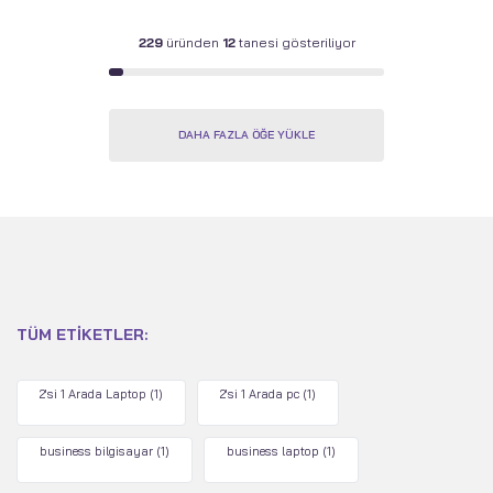
229
üründen
12
tanesi gösteriliyor
DAHA FAZLA ÖĞE YÜKLE
TÜM ETIKETLER:
2'si 1 Arada Laptop
(1)
2'si 1 Arada pc
(1)
business bilgisayar
(1)
business laptop
(1)