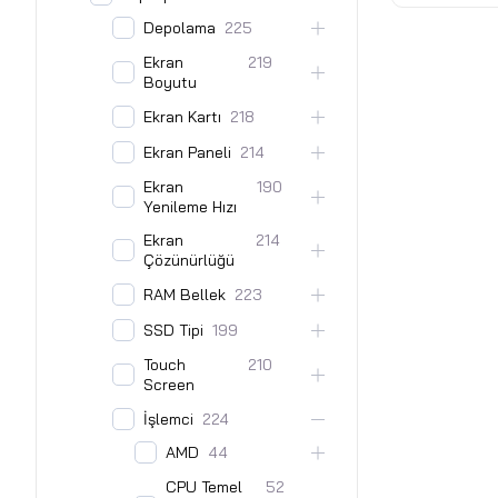
- Fırtına Gr
Depolama
225
Ekran
219
Boyutu
Ekran Kartı
218
Ekran Paneli
214
Ekran
190
Yenileme Hızı
Ekran
214
Çözünürlüğü
RAM Bellek
223
SSD Tipi
199
Touch
210
Screen
İşlemci
224
AMD
44
CPU Temel
52