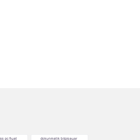
ss pc fiyat
dokunmatik bilgisayar