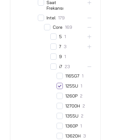
Saat
Frekansı
Intel
179
Core
169
5
1
7
3
9
1
i7
23
1165G7
1
1255U
1
1260P
2
12700H
2
1355U
2
1360P
1
13620H
3