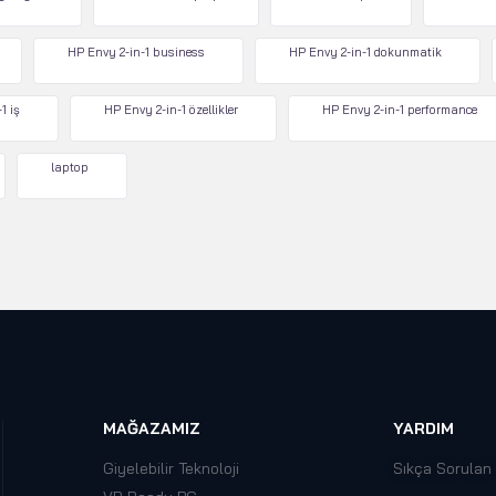
HP Envy 2-in-1 business
HP Envy 2-in-1 dokunmatik
1 iş
HP Envy 2-in-1 özellikler
HP Envy 2-in-1 performance
laptop
MAĞAZAMIZ
YARDIM
Giyelebilir Teknoloji
Sıkça Sorulan