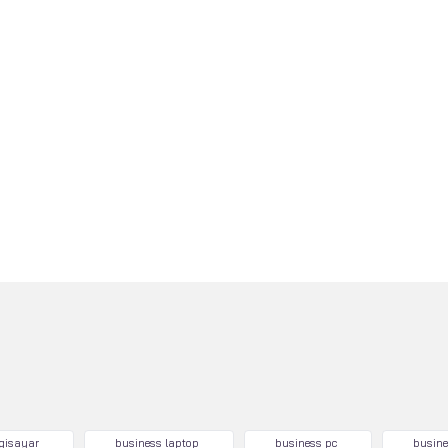
lgisayar
business laptop
business pc
busine