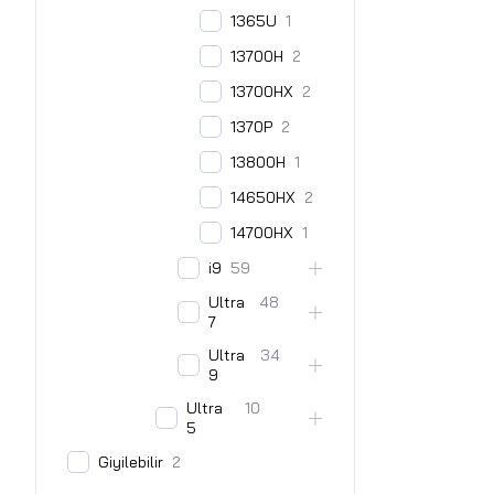
1365U
1
13700H
2
13700HX
2
1370P
2
13800H
1
14650HX
2
14700HX
1
i9
59
Ultra
48
7
Ultra
34
9
Ultra
10
5
Giyilebilir
2