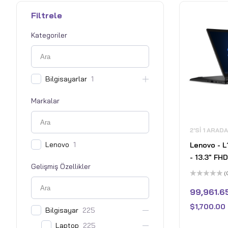
Filtrele
Kategoriler
Bilgisayarlar
1
Markalar
2'SI 1 ARAD
Lenovo
1
Lenovo - L
- 13.3" FH
Gelişmiş Özellikler
Dokunmatik
(
Dizüstü Bi
5
üzerinden
99,961.6
Kalem - Int
0
oy
1255U - 1
$
1,700.00
aldı
Bilgisayar
225
3200MHz R
Laptop
225