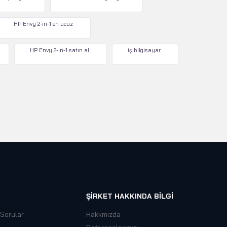
HP Envy 2-in-1 en ucuz
HP Envy 2-in-1 satın al
iş bilgisayar
ŞIRKET HAKKINDA BILGI
 Sorular
Hakkmızda