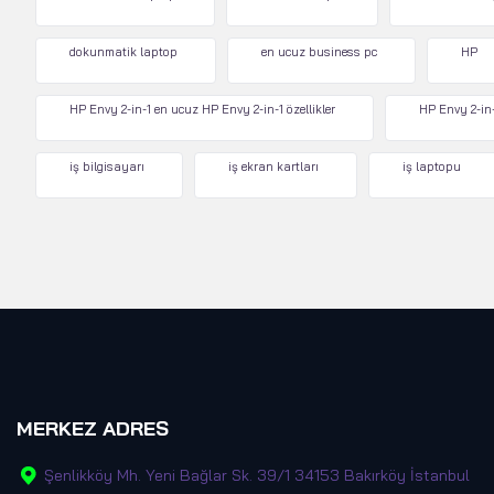
dokunmatik laptop
en ucuz business pc
HP
HP Envy 2-in-1 en ucuz HP Envy 2-in-1 özellikler
HP Envy 2-in-
iş bilgisayarı
iş ekran kartları
iş laptopu
MERKEZ ADRES
Şenlikköy Mh. Yeni Bağlar Sk. 39/1 34153 Bakırköy İstanbul