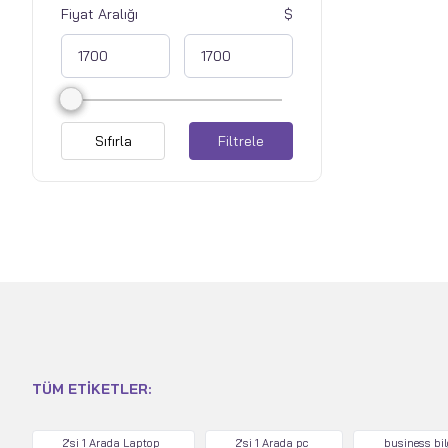
Fiyat Aralığı
Sıfırla
Filtrele
TÜM ETIKETLER:
2'si 1 Arada Laptop
2'si 1 Arada pc
business bi