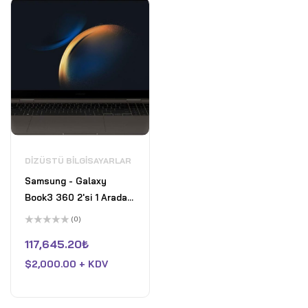
DIZÜSTÜ BILGISAYARLAR
Samsung - Galaxy
Book3 360 2'si 1 Arada
13,3" FHD AMOLED
(0)
Dokunmatik Ekranlı
5
üzerinden
117,645.20
₺
Dizüstü Bilgisayar -
0
oy
Intel 13. Nesil Evo Core
$
2,000.00 + KDV
aldı
i7-1360P -16GB Bellek
-512GB SSD - Grafit