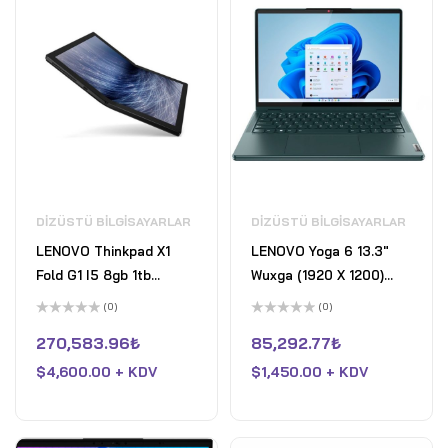
DIZÜSTÜ BILGISAYARLAR
DIZÜSTÜ BILGISAYARLAR
LENOVO Thinkpad X1
LENOVO Yoga 6 13.3"
Fold G1 I5 8gb 1tb
Wuxga (1920 X 1200)
Katlanan Ekranlı Hem
Dokunmatik 2-si-1 Arada
(0)
(0)
Laptop Hem Tablet Win
- Amd R7 5700u - 16gb
5
5
üzerinden
üzerinden
270,583.96
₺
85,292.77
₺
10 Pro 20RK000LUS
Ram - 512gb Pcıe Ssd
0
0
oy
oy
$
4,600.00 + KDV
82UD0002US-13ALC7
$
1,450.00 + KDV
aldı
aldı