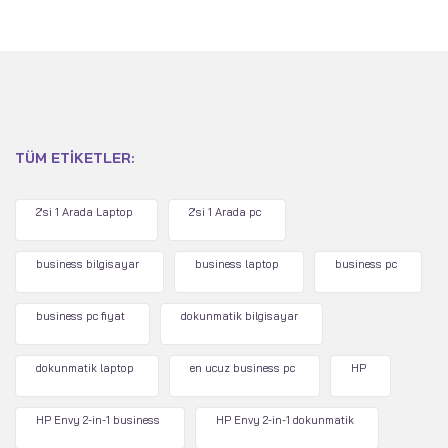
TÜM ETIKETLER:
2'si 1 Arada Laptop
2'si 1 Arada pc
business bilgisayar
business laptop
business pc
business pc fiyat
dokunmatik bilgisayar
dokunmatik laptop
en ucuz business pc
HP
HP Envy 2-in-1 business
HP Envy 2-in-1 dokunmatik