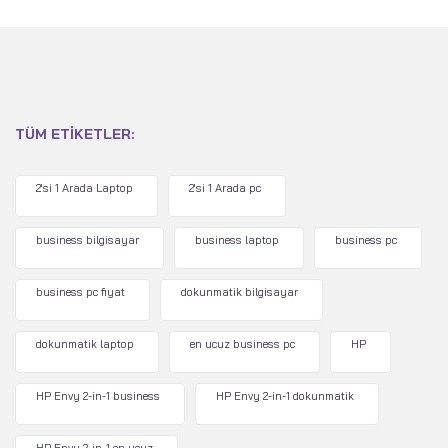
TÜM ETIKETLER:
2'si 1 Arada Laptop
2'si 1 Arada pc
business bilgisayar
business laptop
business pc
business pc fiyat
dokunmatik bilgisayar
dokunmatik laptop
en ucuz business pc
HP
HP Envy 2-in-1 business
HP Envy 2-in-1 dokunmatik