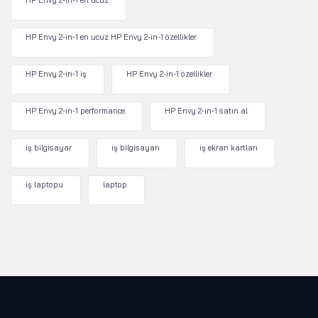
HP Envy 2-in-1 en ucuz
HP Envy 2-in-1 en ucuz HP Envy 2-in-1 özellikler
HP Envy 2-in-1 iş
HP Envy 2-in-1 özellikler
HP Envy 2-in-1 performance
HP Envy 2-in-1 satın al
iş bilgisayar
iş bilgisayarı
iş ekran kartları
iş laptopu
laptop