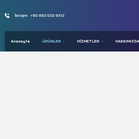
İletişim:
+90 850 532 9312
Anasayfa
ÜRÜNLER
HIZMETLER
HAKKIMIZD