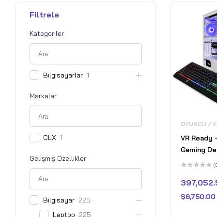
Filtrele
Kategoriler
Bilgisayarlar
1
Markalar
OYUNCU / 
CLX
1
VR Ready 
Gaming De
Gelişmiş Özellikler
Intel Core
(
24GB Nvid
5
üzerinden
397,052.
RTX 4090 
0
oy
RAM - SSD
$
6,750.00
aldı
Bilgisayar
225
PCIe 6TB 
Laptop
225