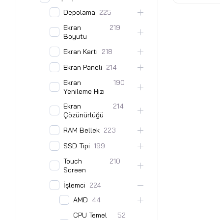
11 Home - 
Depolama
225
1000 W - 
Ekran
219
Boyutu
Ekran Kartı
218
Ekran Paneli
214
Ekran
190
Yenileme Hızı
Ekran
214
Çözünürlüğü
RAM Bellek
223
SSD Tipi
199
Touch
210
Screen
İşlemci
224
AMD
44
CPU Temel
52