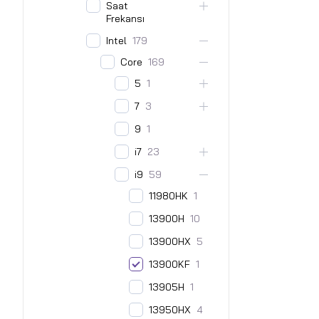
Saat
Frekansı
Intel
179
Core
169
5
1
7
3
9
1
i7
23
i9
59
11980HK
1
13900H
10
13900HX
5
13900KF
1
13905H
1
13950HX
4