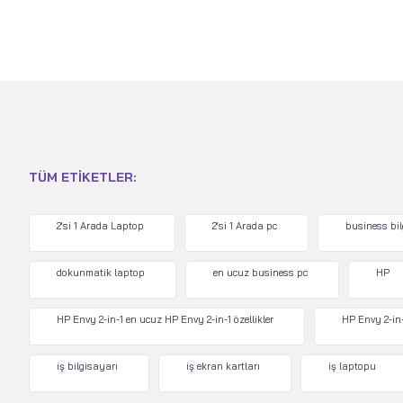
TÜM ETIKETLER:
2'si 1 Arada Laptop
2'si 1 Arada pc
business bi
dokunmatik laptop
en ucuz business pc
HP
HP Envy 2-in-1 en ucuz HP Envy 2-in-1 özellikler
HP Envy 2-in-
iş bilgisayarı
iş ekran kartları
iş laptopu