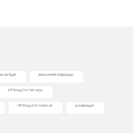
ss pc fiyat
dokunmatik bilgisayar
HP Envy 2-in-1 en ucuz
HP Envy 2-in-1 satın al
iş bilgisayar