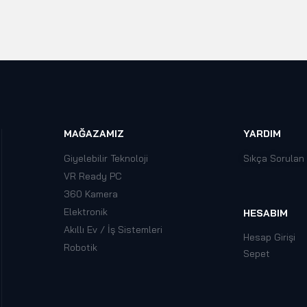
MAĞAZAMIZ
YARDIM
Giyelebilir Teknoloji
Sıkça Sorulan
VR Ready PC
360 Kamera
Elektronik
HESABIM
Akıllı Ev / İş Sistemleri
Hesap Girişi
Robotik
Sepet