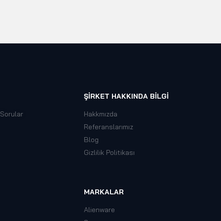
ŞIRKET HAKKINDA BILGI
 Sorular
Hakkmızda
Referanslarımız
Blog
Gizlilik Politikası
MARKALAR
Alienware