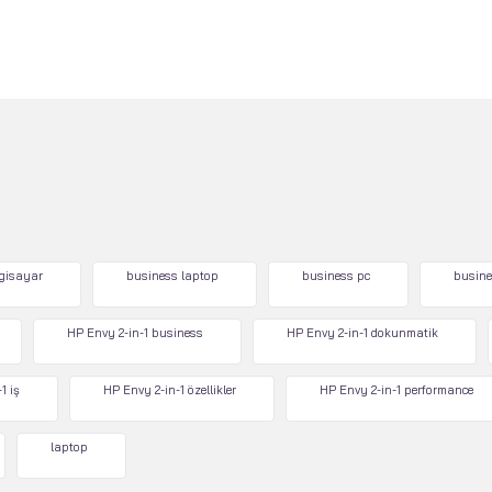
lgisayar
business laptop
business pc
busine
HP Envy 2-in-1 business
HP Envy 2-in-1 dokunmatik
1 iş
HP Envy 2-in-1 özellikler
HP Envy 2-in-1 performance
laptop