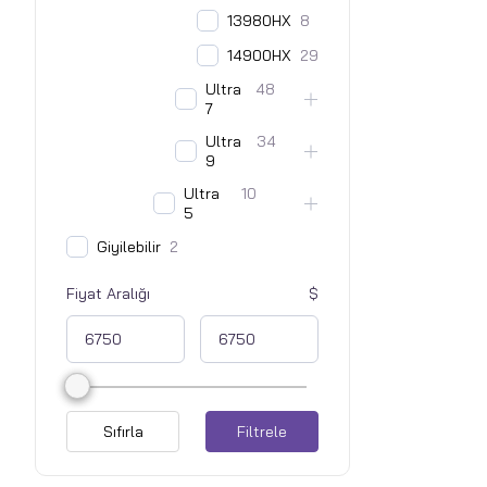
13980HX
8
14900HX
29
Ultra
48
7
Ultra
34
9
Ultra
10
5
Giyilebilir
2
Fiyat Aralığı
Sıfırla
Filtrele