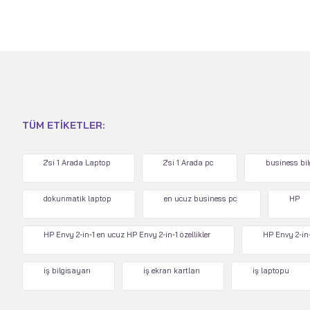
TÜM ETIKETLER:
2'si 1 Arada Laptop
2'si 1 Arada pc
business bi
dokunmatik laptop
en ucuz business pc
HP
HP Envy 2-in-1 en ucuz HP Envy 2-in-1 özellikler
HP Envy 2-in-
iş bilgisayarı
iş ekran kartları
iş laptopu