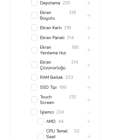
Depolama
225
Ekran
219
Boyutu
Ekran Kartı
218
Ekran Paneli
214
Ekran
190
Yenileme Hızı
Ekran
214
Çözünürlüğü
RAM Bellek
223
SSD Tipi
199
Touch
210
Screen
İşlemci
224
AMD
44
CPU Temel
52
Saat