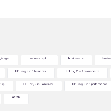
lgisayar
business laptop
business pc
busine
HP Envy 2-in-1 business
HP Envy 2-in-1 dokunmatik
1 iş
HP Envy 2-in-1 özellikler
HP Envy 2-in-1 performance
laptop