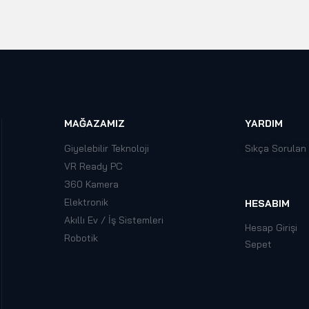
MAĞAZAMIZ
YARDIM
Giyelebilir Teknoloji
Sıkça Sorulan
VR Ready PC
360 Kamera
Elektronik
HESABIM
Akıllı Ev / İş Sistemleri
Hesap Girişi
Robotik
Sepet