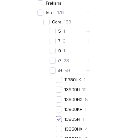
Frekansı
Intel
179
Core
169
5
1
7
3
9
1
i7
23
i9
59
11980HK
1
13900H
10
13900HX
5
13900KF
1
13905H
1
13950HX
4