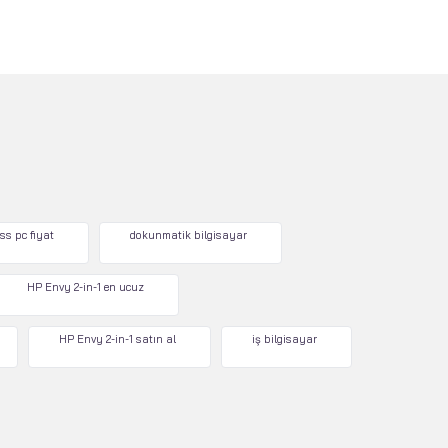
ss pc fiyat
dokunmatik bilgisayar
HP Envy 2-in-1 en ucuz
HP Envy 2-in-1 satın al
iş bilgisayar