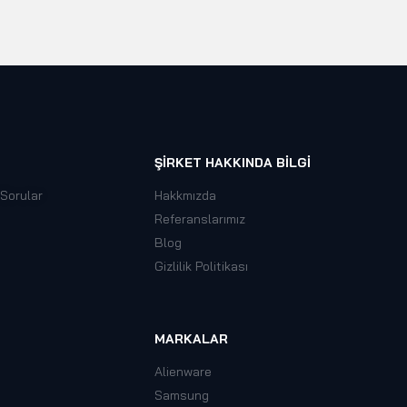
ŞIRKET HAKKINDA BILGI
 Sorular
Hakkmızda
Referanslarımız
Blog
Gizlilik Politikası
MARKALAR
Alienware
Samsung