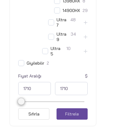
13980HX
8
14900HX
29
Ultra
48
7
Ultra
34
9
Ultra
10
5
Giyilebilir
2
Fiyat Aralığı
Sıfırla
Filtrele