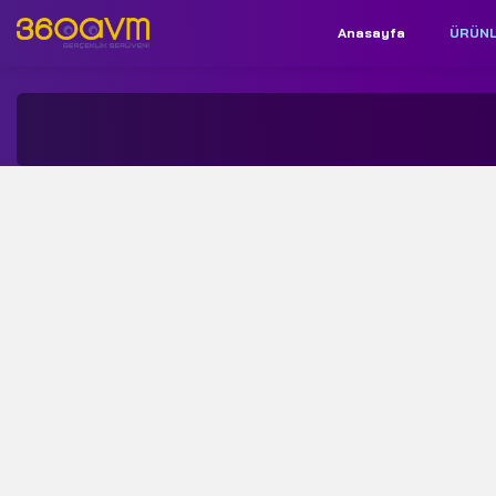
Anasayfa
ÜRÜN
İletişim:
+90 850 532 9312