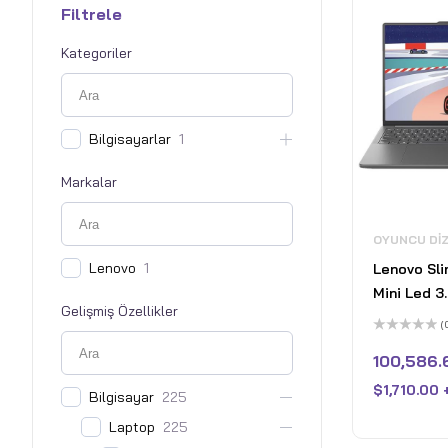
Filtrele
Kategoriler
Bilgisayarlar
1
Markalar
OYUNCU DI
Lenovo
1
Lenovo Sli
Mini Led 3
Gelişmiş Özellikler
Dokunmati
(
Core i9 1
5
üzerinden
100,586.
Nvidia Ge
0
oy
32GB LPD
$
1,710.00
aldı
Bilgisayar
225
Pcle 4 SSD
Laptop
225
Fırtına Gris