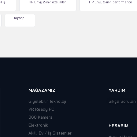
1 iş
HP Envy 2-in-1 özellikler
HP Envy 2-in-1 performance
laptop
MAĞAZAMIZ
YARDIM
Giyelebilir Teknoloji
Sıkça Sorulan
VR Ready PC
360 Kamera
Elektronik
HESABIM
Akıllı Ev / İş Sistemleri
Hesap Girişi