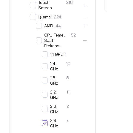
Touch
210
32GB LPDD
Screen
1TB Pcle 4
İşlemci
224
Home - Si
AMD
44
CPU Temel
52
Saat
Frekansı
1.1 GHz
1
1.4
10
GHz
1.8
8
GHz
2.2
11
GHz
2.3
2
GHz
2.4
7
GHz