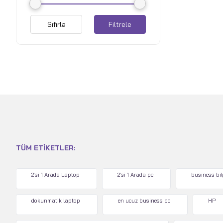
Sıfırla
Filtrele
TÜM ETIKETLER:
2'si 1 Arada Laptop
2'si 1 Arada pc
business bi
dokunmatik laptop
en ucuz business pc
HP