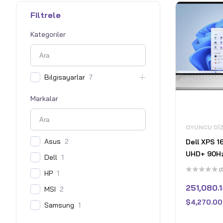
Filtrele
Kategoriler
Bilgisayarlar
7
Markalar
OYUNCU DI
Asus
2
Dell XPS 1
UHD+ 90H
Dell
1
Laptop - I
(
HP
1
9 185H - 8
5
üzerinden
251,080.
MSI
2
GeForce R
0
oy
32GB LPDD
$
4,270.00
aldı
Samsung
1
1TB Pcle S