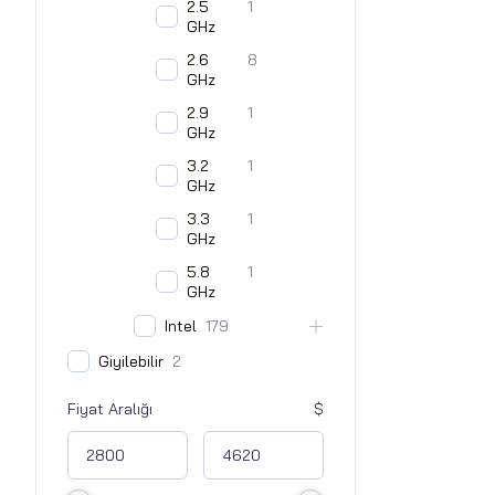
2.5
1
GHz
2.6
8
GHz
2.9
1
GHz
3.2
1
GHz
3.3
1
GHz
5.8
1
GHz
Intel
179
Giyilebilir
2
Fiyat Aralığı