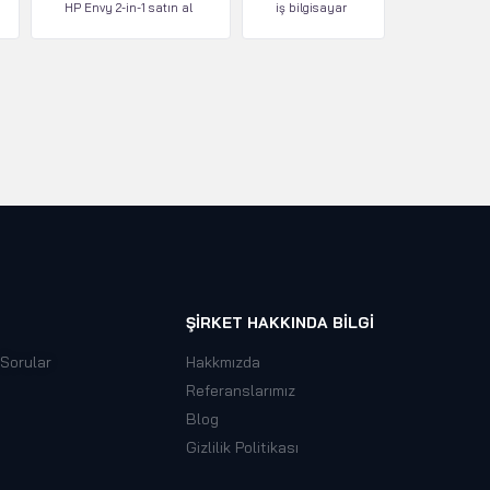
HP Envy 2-in-1 satın al
iş bilgisayar
ŞIRKET HAKKINDA BILGI
 Sorular
Hakkmızda
Referanslarımız
Blog
Gizlilik Politikası