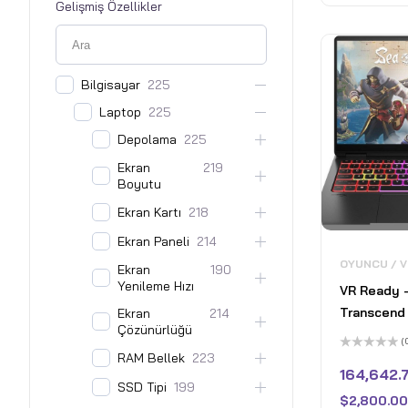
Home - Pl
Gelişmiş Özellikler
Bilgisayar
225
Laptop
225
Depolama
225
Ekran
219
Boyutu
Ekran Kartı
218
Ekran Paneli
214
OYUNCU / 
Ekran
190
Yenileme Hızı
VR Ready 
Transcend 
Ekran
214
Çözünürlüğü
OLED 120H
(
Laptop - I
RAM Bellek
223
5
üzerinden
164,642.7
9 185H - 8
0
SSD Tipi
199
oy
GeForce R
$
2,800.00
aldı