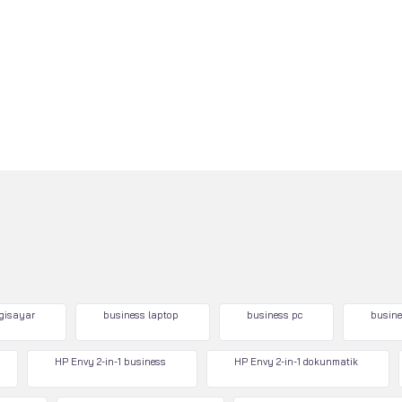
lgisayar
business laptop
business pc
busine
HP Envy 2-in-1 business
HP Envy 2-in-1 dokunmatik