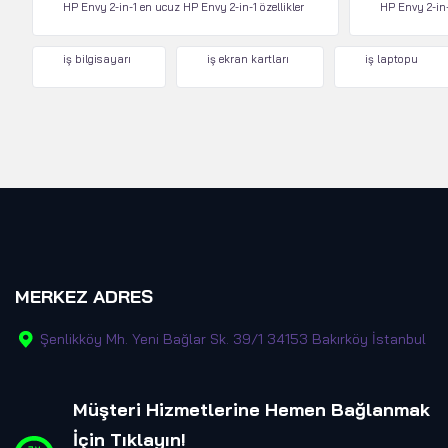
HP Envy 2-in-1 en ucuz HP Envy 2-in-1 özellikler
HP Envy 2-in-
iş bilgisayarı
iş ekran kartları
iş laptopu
MERKEZ ADRES
Şenlikköy Mh. Yeni Bağlar Sk. 39/1 34153 Bakırköy İstanbul
Müşteri Hizmetlerine Hemen Bağlanmak
İçin Tıklayın
!