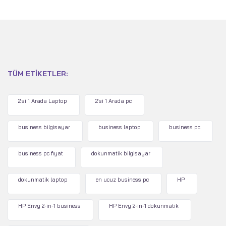
TÜM ETIKETLER:
2'si 1 Arada Laptop
2'si 1 Arada pc
business bilgisayar
business laptop
business pc
business pc fiyat
dokunmatik bilgisayar
dokunmatik laptop
en ucuz business pc
HP
HP Envy 2-in-1 business
HP Envy 2-in-1 dokunmatik