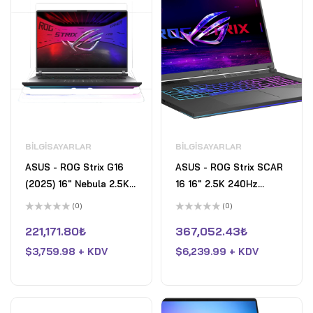
BILGISAYARLAR
BILGISAYARLAR
ASUS - ROG Strix G16
ASUS - ROG Strix SCAR
(2025) 16" Nebula 2.5K
16 16" 2.5K 240Hz
240Hz Gaming Laptop-
Gaming Laptop - Intel
(0)
(0)
Intel Core Ultra 9
Core Ultra 9 HX - 32GB
5
5
üzerinden
üzerinden
221,171.80
₺
367,052.43
₺
275HX- 32GB DDR5-
RAM - NVIDIA GeForce
0
0
oy
oy
GeForce RTX 5070- 2TB
$
3,759.98 + KDV
RTX 5090 - 2TB SSD -
$
6,239.99 + KDV
aldı
aldı
SSD - Eclipse Gray
Off Black