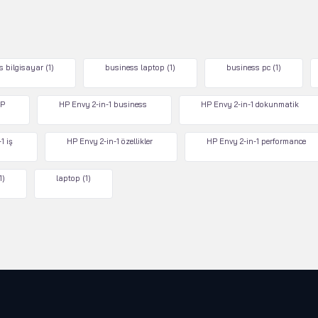
s bilgisayar
(1)
business laptop
(1)
business pc
(1)
P
HP Envy 2-in-1 business
HP Envy 2-in-1 dokunmatik
1 iş
HP Envy 2-in-1 özellikler
HP Envy 2-in-1 performance
1)
laptop
(1)