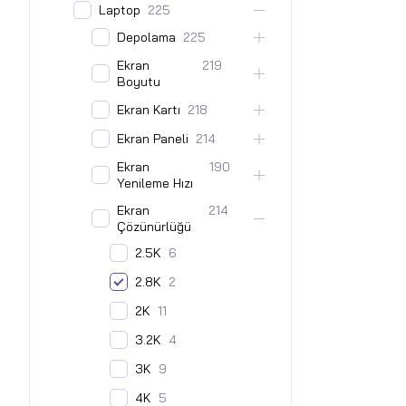
Laptop
225
Depolama
225
Ekran
219
Boyutu
Ekran Kartı
218
Ekran Paneli
214
Ekran
190
Yenileme Hızı
Ekran
214
Çözünürlüğü
2.5K
6
2.8K
2
2K
11
3.2K
4
3K
9
4K
5