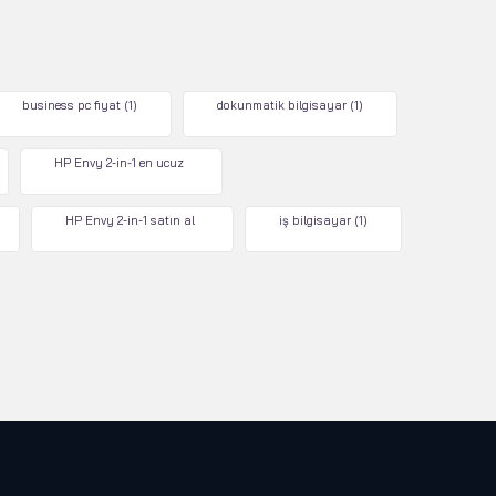
business pc fiyat
(1)
dokunmatik bilgisayar
(1)
HP Envy 2-in-1 en ucuz
HP Envy 2-in-1 satın al
iş bilgisayar
(1)