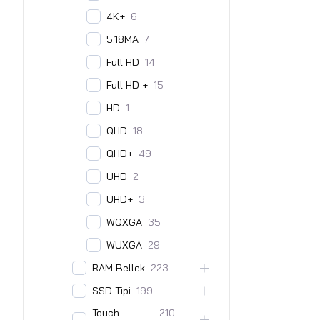
4K+
6
5.18MA
7
Full HD
14
Full HD +
15
HD
1
QHD
18
QHD+
49
UHD
2
UHD+
3
WQXGA
35
WUXGA
29
RAM Bellek
223
SSD Tipi
199
Touch
210