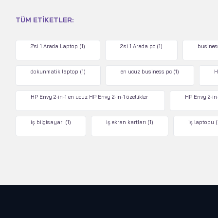
TÜM ETIKETLER:
2'si 1 Arada Laptop
(1)
2'si 1 Arada pc
(1)
busines
dokunmatik laptop
(1)
en ucuz business pc
(1)
H
HP Envy 2-in-1 en ucuz HP Envy 2-in-1 özellikler
HP Envy 2-in-
iş bilgisayarı
(1)
iş ekran kartları
(1)
iş laptopu
(