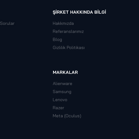
ŞIRKET HAKKINDA BILGI
 Sorular
Hakkmızda
Referanslarımız
Blog
Gizlilik Politikası
MARKALAR
Alienware
Samsung
Lenovo
Razer
Meta (Oculus)