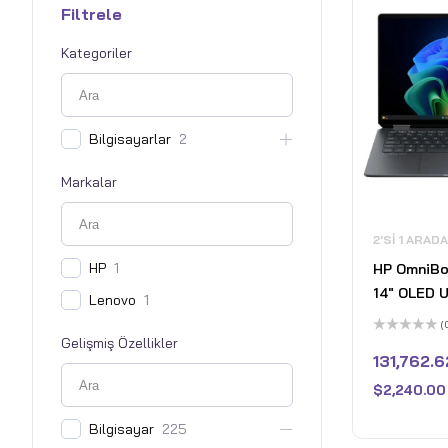
Filtrele
Kategoriler
Bilgisayarlar
2
Markalar
2'SI 1 ARAD
HP
1
HP OmniBoo
14" OLED 
Lenovo
1
Dokunmatik
(
- Intel Cor
Gelişmiş Özellikler
5
üzerinden
131,762.6
- Intel Arc
0
oy
16GB LPDD
$
2,240.00
aldı
1TB PCIe 4
Bilgisayar
225
Home - Tut