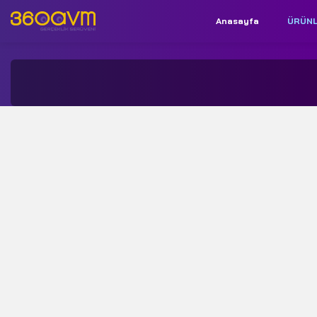
Anasayfa
ÜRÜN
İletişim:
+90 850 532 9312