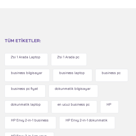
TÜM ETIKETLER:
2'si 1 Arada Laptop
2'si 1 Arada pc
business bilgisayar
business laptop
business pc
business pc fiyat
dokunmatik bilgisayar
dokunmatik laptop
en ucuz business pc
HP
HP Envy 2-in-1 business
HP Envy 2-in-1 dokunmatik