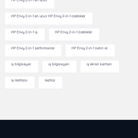
HP Envy 2-in-1 en ucuz
HP Envy 2-in-1 en ucuz HP Envy 2-in-1 özellikler
HP Envy 2-in-1 iş
HP Envy 2-in-1 özellikler
HP Envy 2-in-1 performance
HP Envy 2-in-1 satın al
iş bilgisayar
iş bilgisayarı
iş ekran kartları
iş laptopu
laptop