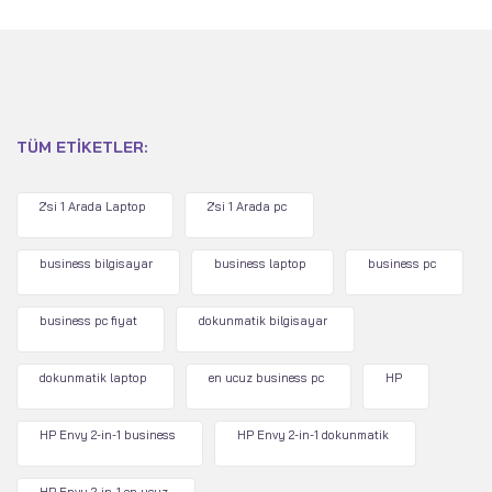
TÜM ETIKETLER:
2'si 1 Arada Laptop
2'si 1 Arada pc
business bilgisayar
business laptop
business pc
business pc fiyat
dokunmatik bilgisayar
dokunmatik laptop
en ucuz business pc
HP
HP Envy 2-in-1 business
HP Envy 2-in-1 dokunmatik