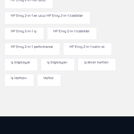
HP Envy 2-in-1 en ucuz
HP Envy 2-in-1 en ucuz HP Envy 2-in-1 özellikler
HP Envy 2-in-1 iş
HP Envy 2-in-1 özellikler
HP Envy 2-in-1 performance
HP Envy 2-in-1 satın al
iş bilgisayar
iş bilgisayarı
iş ekran kartları
iş laptopu
laptop