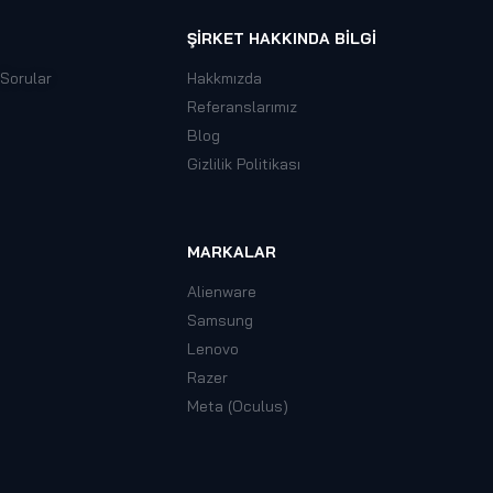
ŞIRKET HAKKINDA BILGI
 Sorular
Hakkmızda
Referanslarımız
Blog
Gizlilik Politikası
MARKALAR
Alienware
Samsung
Lenovo
Razer
Meta (Oculus)