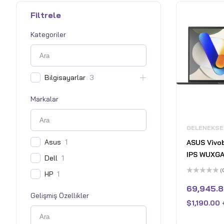
Filtrele
Kategoriler
Bilgisayarlar
3
Markalar
GELENEKSE
Asus
1
ASUS Vivob
IPS WUXGA
Dell
1
Laptop Int
(
HP
1
Intel Arc 
5
üzerinden
69,945.
DDR4 RAM 
0
Gelişmiş Özellikler
oy
Win 11 Hom
$
1,190.00
aldı