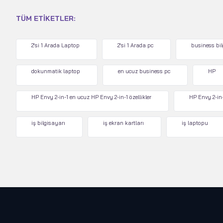
TÜM ETIKETLER:
2'si 1 Arada Laptop
2'si 1 Arada pc
business bi
dokunmatik laptop
en ucuz business pc
HP
HP Envy 2-in-1 en ucuz HP Envy 2-in-1 özellikler
HP Envy 2-in-
iş bilgisayarı
iş ekran kartları
iş laptopu