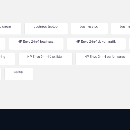
lgisayar
business laptop
business pc
busine
HP Envy 2-in-1 business
HP Envy 2-in-1 dokunmatik
1 iş
HP Envy 2-in-1 özellikler
HP Envy 2-in-1 performance
laptop