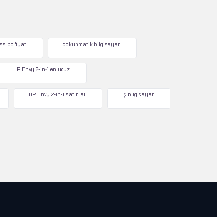
ss pc fiyat
dokunmatik bilgisayar
HP Envy 2-in-1 en ucuz
HP Envy 2-in-1 satın al
iş bilgisayar