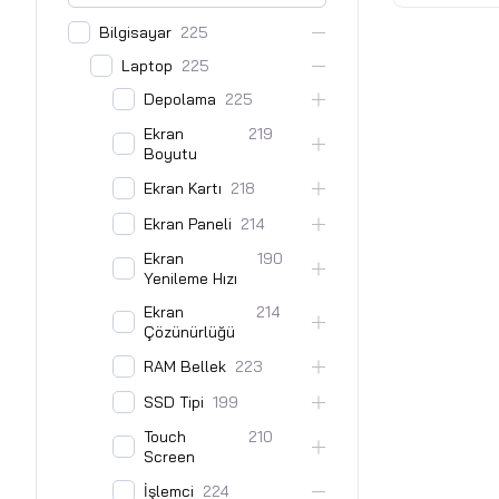
Bilgisayar
225
Laptop
225
Depolama
225
Ekran
219
Boyutu
Ekran Kartı
218
Ekran Paneli
214
Ekran
190
Yenileme Hızı
Ekran
214
Çözünürlüğü
RAM Bellek
223
SSD Tipi
199
Touch
210
Screen
İşlemci
224