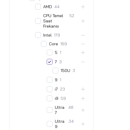
AMD
44
CPU Temel
52
Saat
Frekansı
Intel
179
Core
169
5
1
7
3
150U
3
9
1
i7
23
i9
59
Ultra
48
7
Ultra
34
9