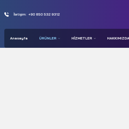
İletişim:
+90 850 532 9312
Anasayfa
ÜRÜNLER
HIZMETLER
HAKKIMIZD