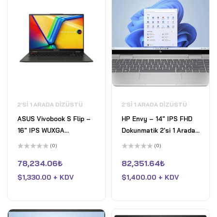
2'SI 1 ARADA DIZÜSTÜ
2'SI 1 ARADA DIZÜSTÜ
ASUS Vivobook S Flip –
HP Envy – 14" IPS FHD
16" IPS WUXGA
Dokunmatik 2'si 1 Arada
Dokunmatik 2'si 1 Arada
Laptop Intel Core 7
(0)
(0)
Laptop Intel Core i9
150U Intel Graphics
5
5
üzerinden
üzerinden
78,234.06
₺
82,351.64
₺
13900H Intel Irıs Xe
16GB DDR4 RAM 512GB
0
0
oy
oy
Graphics 16GB DDR4
$
1,330.00 + KDV
Pcle SSD Win 11 Home
$
1,400.00 + KDV
aldı
aldı
RAM 1TB Pcle 3 SSD Win
Gümüş
11 Home Gece Yarısı
Siyahı