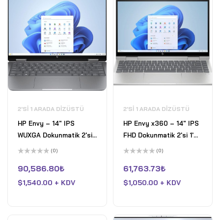
2'SI 1 ARADA DIZÜSTÜ
2'SI 1 ARADA DIZÜSTÜ
HP Envy – 14" IPS
HP Envy x360 – 14" IPS
WUXGA Dokunmatik 2'si 1
FHD Dokunmatik 2'si 1'
Arada Laptop Intel Core
arada - Intel Core 5
(0)
(0)
7 155U Intel Arc
120U - Intel Arc
5
5
üzerinden
üzerinden
90,586.80
₺
61,763.73
₺
Graphics 16GB LPDDR5
Graphics - 8GB DDR4
0
0
oy
oy
RAM 1TB Pcle 4 SSD Win
$
1,540.00 + KDV
RAM 3200MHz - 512GB
$
1,050.00 + KDV
aldı
aldı
11 Home Meteor Gümüş
PCIe 4 SSD - Win 11
Home - Natural Gri