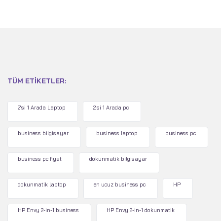
PCIe 4 SSD - Win 11
Home - Tutulma Grisi
TÜM ETIKETLER:
2'si 1 Arada Laptop
2'si 1 Arada pc
business bilgisayar
business laptop
business pc
business pc fiyat
dokunmatik bilgisayar
dokunmatik laptop
en ucuz business pc
HP
HP Envy 2-in-1 business
HP Envy 2-in-1 dokunmatik