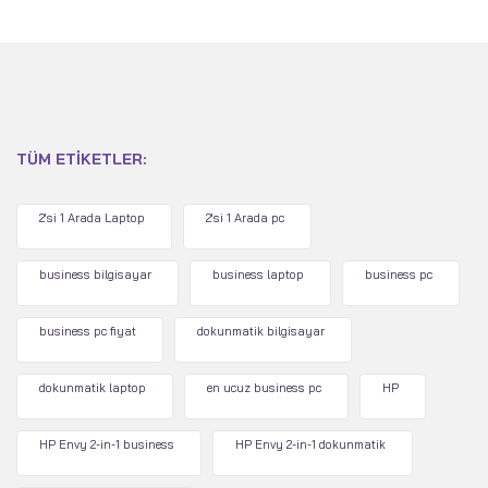
Metalik Ay
TÜM ETIKETLER:
2'si 1 Arada Laptop
2'si 1 Arada pc
business bilgisayar
business laptop
business pc
business pc fiyat
dokunmatik bilgisayar
dokunmatik laptop
en ucuz business pc
HP
HP Envy 2-in-1 business
HP Envy 2-in-1 dokunmatik