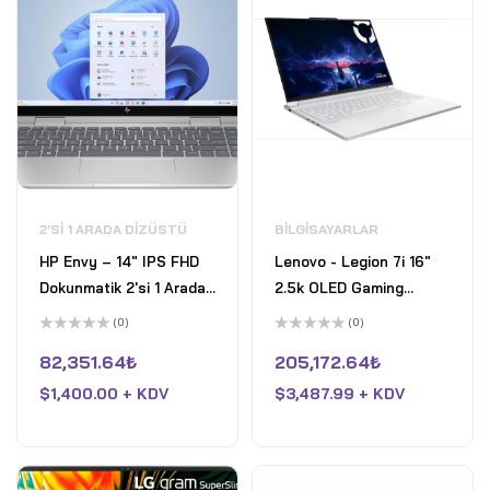
2'SI 1 ARADA DIZÜSTÜ
BILGISAYARLAR
HP Envy – 14" IPS FHD
Lenovo - Legion 7i 16"
Dokunmatik 2'si 1 Arada
2.5k OLED Gaming
Laptop Intel Core 7
Laptop - Intel Core Ultra
(0)
(0)
150U Intel Graphics
9 275HX - 32GB Memory
5
5
üzerinden
üzerinden
82,351.64
₺
205,172.64
₺
16GB DDR4 RAM 512GB
- NVIDIA GeForce RTX
0
0
oy
oy
Pcle SSD Win 11 Home
$
1,400.00 + KDV
5070 - 1TB SSD -
$
3,487.99 + KDV
aldı
aldı
Gümüş
Glacier White