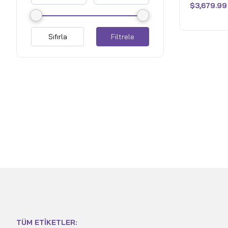
RTX 5070 T
$
3,679.99
aldı
Eclipse Gr
- Fair
Sıfırla
Filtrele
TÜM ETIKETLER: