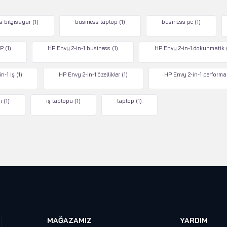
s bilgisayar
(1)
business laptop
(1)
business pc
(1)
P
(1)
HP Envy 2-in-1 business
(1)
HP Envy 2-in-1 dokunmatik
n-1 iş
(1)
HP Envy 2-in-1 özellikler
(1)
HP Envy 2-in-1 performa
ı
(1)
iş laptopu
(1)
laptop
(1)
MAĞAZAMIZ
YARDIM