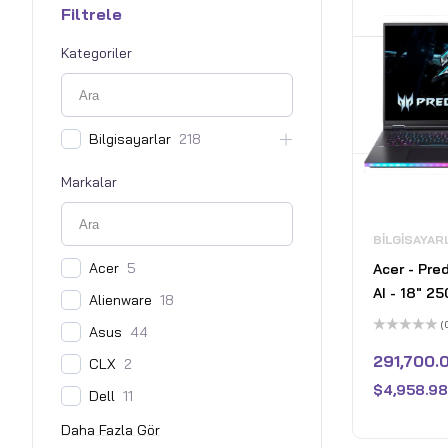
Filtrele
Kategoriler
Bilgisayarlar
218
Markalar
BILGISAYAR
Acer
5
Acer - Pre
AI - 18" 2
Alienware
18
Laptop - 2
(
Asus
44
Intel Core 
5
üzerinden
291,700.
CLX
2
NVIDIA Ge
0
oy
5080 – 32
$
4,958.98
aldı
Dell
11
Abyssal Bl