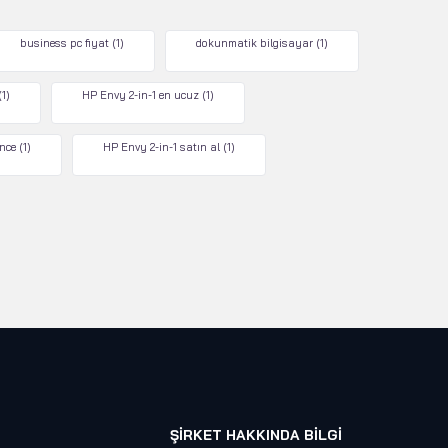
business pc fiyat
(1)
dokunmatik bilgisayar
(1)
(1)
HP Envy 2-in-1 en ucuz
(1)
nce
(1)
HP Envy 2-in-1 satın al
(1)
ŞIRKET HAKKINDA BILGI