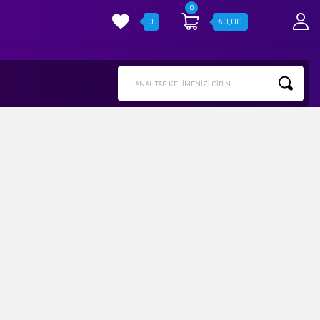
0
0
₺
0,00
ANAHTAR KELIMENIZI GIRIN