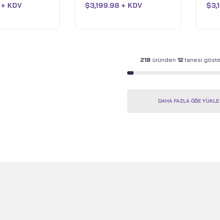
i - 1TB SSD -
1TB SSD - Eclipse Grey
1TB
 + KDV
$
3,199.98 + KDV
$
3,
aldı
aldı
ay - Open Box
218
üründen
12
tanesi göster
DAHA FAZLA ÖĞE YÜKLE