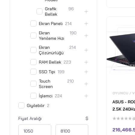
Grafik
96
Bellek
Ekran Paneli
214
Ekran
190
Yenileme Hızı
Ekran
214
Çözünürlüğü
RAM Bellek
223
SSD Tipi
199
Touch
210
Screen
OYUNCU / 
İşlemci
224
ASUS - ROG
Giyilebilir
2
2.5K 240H
Laptop - 
Fiyat Aralığı
(
9955HX3D 
5
üzerinden
216,466.
RAM - NVI
0
oy