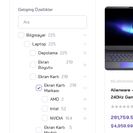
Gelişmiş Özellikler
Bilgisayar
225
Laptop
225
Depolama
225
Ekran
219
Boyutu
Ekran Kartı
218
BILGISAYAR
Ekran Kartı
218
Alienware 
Markası
240Hz Gam
AMD
2
WQXGA - In
(
Intel
52
9 275HX w
5
üzerinden
291,759.5
NVIDIA
164
Memory - 
0
oy
GeForce RT
$
4,959.99
aldı
Ekran Kartı
5
Modeli
2TB SSD - 