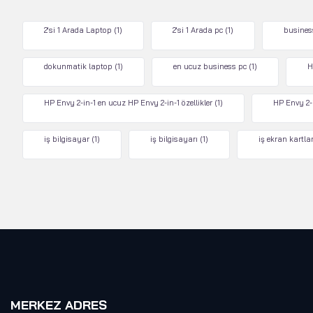
2'si 1 Arada Laptop
(1)
2'si 1 Arada pc
(1)
busines
dokunmatik laptop
(1)
en ucuz business pc
(1)
H
HP Envy 2-in-1 en ucuz HP Envy 2-in-1 özellikler
(1)
HP Envy 2-i
iş bilgisayar
(1)
iş bilgisayarı
(1)
iş ekran kartlar
MERKEZ ADRES