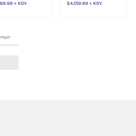
 SSD - Eclipse Grey
5080 - 2TB SSD -
199.98 + KDV
$
4,159.99 + KDV
aldı
Eclipse Grey
iliyor