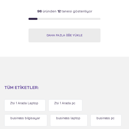
Soğutma - 1000 W -
Gümüş
Beyaz
96
üründen
12
tanesi gösteriliyor
DAHA FAZLA ÖĞE YÜKLE
TÜM ETIKETLER:
2'si 1 Arada Laptop
2'si 1 Arada pc
business bilgisayar
business laptop
business pc