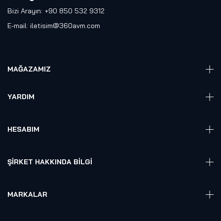
Bizi Arayın: +90 850 532 9312
E-mail:
iletisim@360avm.com
MAĞAZAMIZ
Giyelebilir Teknoloji
YARDIM
VR Ready PC
360 Kamera
Sıkça Sorulan Sorular
Elektronik
HESABIM
Akıllı Ev / İş Sistemleri
Hesap Girişi
Robotik
Sepet
ŞIRKET HAKKINDA BILGI
Hakkmızda
Referanslarımız
MARKALAR
Blog
Alienware
Gizlilik Politikası