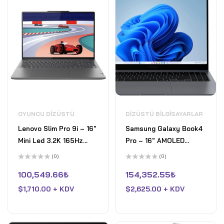
OYUNCU DIZÜSTÜ
DIZÜSTÜ BILGISAYARLAR
Lenovo Slim Pro 9i – 16"
Samsung Galaxy Book4
Mini Led 3.2K 165Hz
Pro – 16" AMOLED
Dokunmatik Laptop Intel
5.18MA 120Hz
(0)
(0)
Core i9 13905H 6GB
Dokunmatik 2'si 1 Arada
5
5
üzerinden
üzerinden
100,549.66
₺
154,352.55
₺
Nvidia GeForce RTX
Laptop Intel Core Ultra
0
0
oy
oy
4050 32GB LPDDR5X
$
1,710.00 + KDV
7 155H Intel Arc
$
2,625.00 + KDV
aldı
aldı
RAM 1TB Pcle 4 SSD Win
Graphics 16GB LPDDR5X
11 Home Fırtına Grisi
RAM 1TB Pcle 4 SSD Win