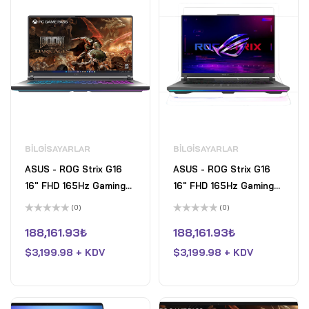
BILGISAYARLAR
BILGISAYARLAR
ASUS - ROG Strix G16
ASUS - ROG Strix G16
16" FHD 165Hz Gaming
16" FHD 165Hz Gaming
Laptop - AMD Ryzen 9
Laptop - AMD Ryzen 9
(0)
(0)
HX - 16GB RAM - NVIDIA
HX - 16GB RAM - NVIDIA
5
5
üzerinden
üzerinden
188,161.93
₺
188,161.93
₺
GeForce RTX 5070 Ti -
GeForce RTX 5070 Ti -
0
0
oy
oy
1TB SSD - Eclipse Grey
$
3,199.98 + KDV
1TB SSD - Eclipse Grey
$
3,199.98 + KDV
aldı
aldı