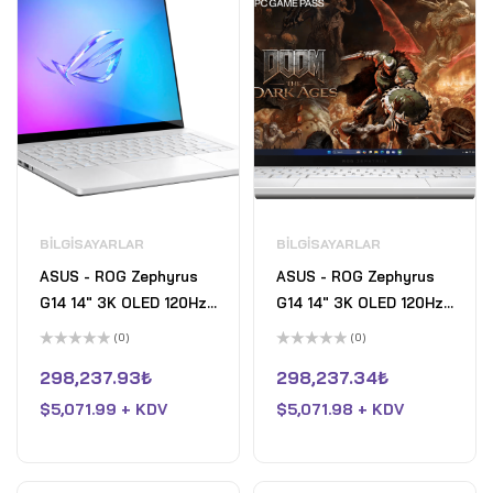
BILGISAYARLAR
BILGISAYARLAR
ASUS - ROG Zephyrus
ASUS - ROG Zephyrus
G14 14" 3K OLED 120Hz
G14 14" 3K OLED 120Hz
Gaming Laptop -
Gaming Laptop -
(0)
(0)
Copilot+ PC - AMD
Copilot+ PC - AMD
5
5
üzerinden
üzerinden
298,237.93
₺
298,237.34
₺
Ryzen AI 9 HX - 32GB
Ryzen AI 9 HX - 32GB
0
0
oy
oy
RAM - NVIDIA RTX 5080
$
5,071.99 + KDV
RAM - NVIDIA RTX 5080
$
5,071.98 + KDV
aldı
aldı
- 2TB - Platinum White
- 2TB - Platinum White