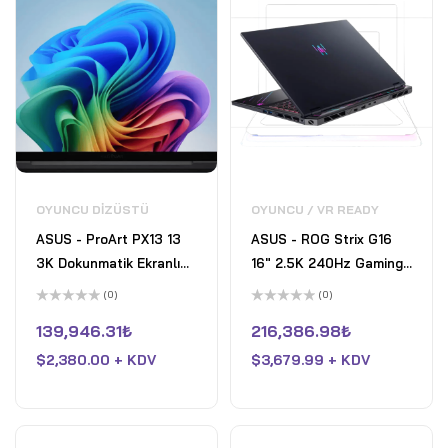
OYUNCU DIZÜSTÜ
OYUNCU / VR READY
ASUS - ProArt PX13 13
ASUS - ROG Strix G16
3K Dokunmatik Ekranlı
16" 2.5K 240Hz Gaming
Dizüstü Bilgisayar -
Laptop - AMD Ryzen 9
(0)
(0)
Copilot+ PC - AMD
9955HX3D with 32GB
5
5
üzerinden
üzerinden
139,946.31
₺
216,386.98
₺
Ryzen AI 9 HX 370 -
RAM - NVIDIA GeForce
0
0
oy
oy
32GB Bellek - RTX 4050
$
2,380.00 + KDV
RTX 5070 Ti - 1TB SSD -
$
3,679.99 + KDV
aldı
aldı
- 1TB SSD - Nano Siyah
Eclipse Gray - Open Box
- Fair