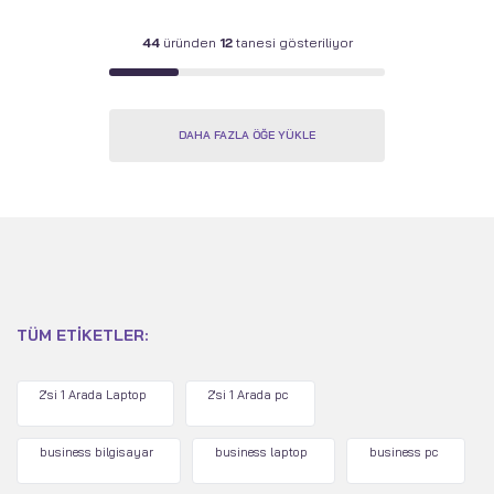
44
üründen
12
tanesi gösteriliyor
DAHA FAZLA ÖĞE YÜKLE
TÜM ETIKETLER:
2'si 1 Arada Laptop
2'si 1 Arada pc
business bilgisayar
business laptop
business pc