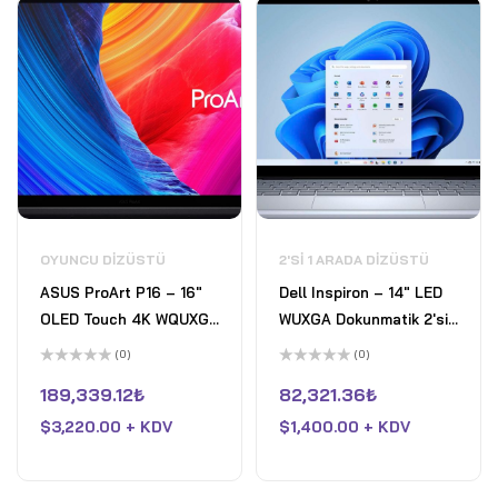
OYUNCU DIZÜSTÜ
2'SI 1 ARADA DIZÜSTÜ
ASUS ProArt P16 – 16"
Dell Inspiron – 14" LED
OLED Touch 4K WQUXGA
WUXGA Dokunmatik 2'si 1
60Hz Dokunmatik
Arada Laptop Intel Core
(0)
(0)
Copilot+Laptop - AMD
7 150U Intel Arc
5
5
üzerinden
üzerinden
189,339.12
₺
82,321.36
₺
Ryzen AI 9 HX370 - 8GB
Graphics 16GB DDR5
0
0
oy
oy
Nvidia GeForce RTX
$
3,220.00 + KDV
RAM 1TB PCIe SSD Win
$
1,400.00 + KDV
aldı
aldı
4070 GDDR6 - 32GB
11 Home Buz Mavisi
LPDDR5X RAM 7500MHz