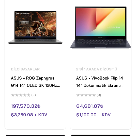
BILGISAYARLAR
2'SI 1 ARADA DIZÜSTÜ
ASUS - ROG Zephyrus
ASUS - VivoBook Flip 14
G14 14" OLED 3K 120Hz
14" Dokunmatik Ekranlı
Gaming Laptop - AMD
Dizüstü Bilgisayar - AMD
(0)
(0)
Ryzen 9 270 - 32GB
Ryzen 5 - 8GB RAM -
5
5
üzerinden
üzerinden
197,570.32
₺
64,681.07
₺
RAM - NVIDIA GeForce
512GB SSD - Siyah
0
0
oy
oy
RTX 5070 - 1TB SSD -
$
3,359.98 + KDV
$
1,100.00 + KDV
aldı
aldı
Eclipse Gray