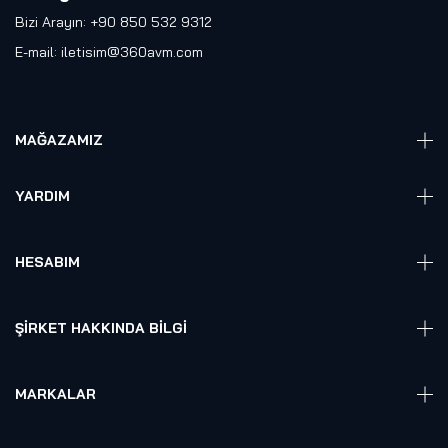
Bizi Arayın: +90 850 532 9312
E-mail:
iletisim@360avm.com
MAĞAZAMIZ
Giyelebilir Teknoloji
YARDIM
VR Ready PC
360 Kamera
Sıkça Sorulan Sorular
Elektronik
HESABIM
Akıllı Ev / İş Sistemleri
Hesap Girişi
Robotik
Sepet
ŞIRKET HAKKINDA BILGI
Hakkmızda
Referanslarımız
MARKALAR
Blog
Alienware
Gizlilik Politikası