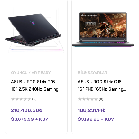
OYUNCU / VR READY
BILGISAYARLAR
ASUS - ROG Strix G16
ASUS - ROG Strix G16
16" 2.5K 240Hz Gaming
16" FHD 165Hz Gaming
Laptop - AMD Ryzen 9
Laptop - AMD Ryzen 9
(0)
(0)
9955HX3D with 32GB
HX - 16GB RAM - NVIDIA
5
5
üzerinden
üzerinden
216,466.58
₺
188,231.14
₺
RAM - NVIDIA GeForce
GeForce RTX 5070 Ti -
0
0
oy
oy
RTX 5070 Ti - 1TB SSD -
$
3,679.99 + KDV
1TB SSD - Eclipse Grey
$
3,199.98 + KDV
aldı
aldı
Eclipse Gray - Open Box
- Fair