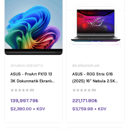
OYUNCU DIZÜSTÜ
BILGISAYARLAR
ASUS - ProArt PX13 13
ASUS - ROG Strix G16
3K Dokunmatik Ekranlı
(2025) 16" Nebula 2.5K
Dizüstü Bilgisayar -
240Hz Gaming Laptop-
(0)
(0)
Copilot+ PC - AMD
Intel Core Ultra 9
5
5
üzerinden
üzerinden
139,997.79
₺
221,171.80
₺
Ryzen AI 9 HX 370 -
275HX- 32GB DDR5-
0
0
oy
oy
32GB Bellek - RTX 4050
$
2,380.00 + KDV
GeForce RTX 5070- 2TB
$
3,759.98 + KDV
aldı
aldı
- 1TB SSD - Nano Siyah
SSD - Eclipse Gray