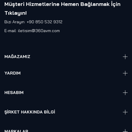
Müşteri Hizmetlerine Hemen Bağlanmak İçin
Tıklayın
!
Bizi Arayın: +90 850 532 9312
E-mail:
iletisim@360avm.com
MAĞAZAMIZ
Giyelebilir Teknoloji
YARDIM
VR Ready PC
360 Kamera
Sıkça Sorulan Sorular
Elektronik
HESABIM
Akıllı Ev / İş Sistemleri
Hesap Girişi
Robotik
Sepet
ŞIRKET HAKKINDA BILGI
Hakkmızda
Referanslarımız
MARKALAR