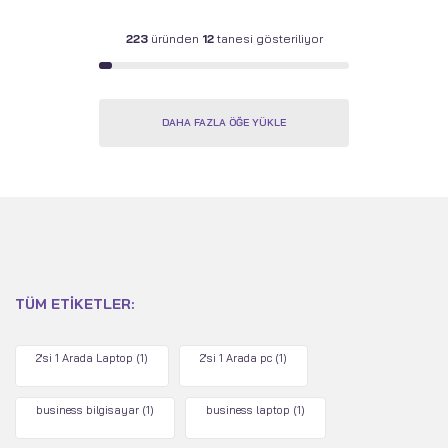
223
üründen
12
tanesi gösteriliyor
DAHA FAZLA ÖĞE YÜKLE
TÜM ETIKETLER:
2'si 1 Arada Laptop
(1)
2'si 1 Arada pc
(1)
business bilgisayar
(1)
business laptop
(1)