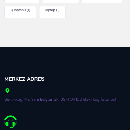
iş laptopu
(1)
laptop
(1)
MERKEZ ADRES
Şenlikköy Mh. Yeni Bağlar Sk. 39/1 34153 Bakırköy İstanbul