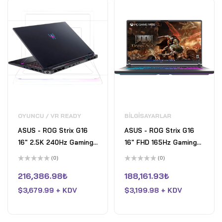
OYUNCU / VR READY
BILGISAYARLAR
ASUS - ROG Strix G16
ASUS - ROG Strix G16
16" 2.5K 240Hz Gaming
16" FHD 165Hz Gaming
Laptop - AMD Ryzen 9
Laptop - AMD Ryzen 9
(0)
(0)
9955HX3D with 32GB
HX - 16GB RAM - NVIDIA
5
5
üzerinden
üzerinden
216,386.98
₺
188,161.93
₺
RAM - NVIDIA GeForce
GeForce RTX 5070 Ti -
0
0
oy
oy
RTX 5070 Ti - 1TB SSD -
$
3,679.99 + KDV
1TB SSD - Eclipse Grey
$
3,199.98 + KDV
aldı
aldı
Eclipse Gray - Open Box
- Fair