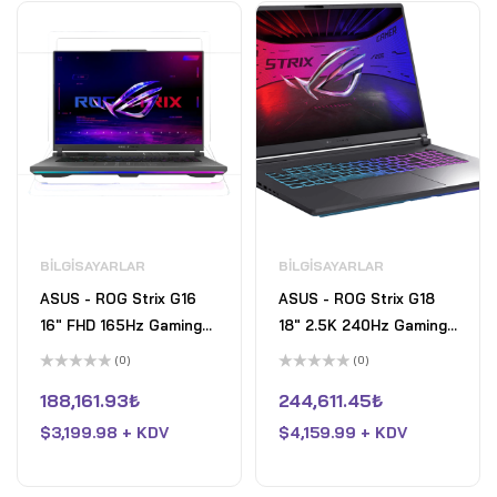
BILGISAYARLAR
BILGISAYARLAR
ASUS - ROG Strix G16
ASUS - ROG Strix G18
16" FHD 165Hz Gaming
18" 2.5K 240Hz Gaming
Laptop - AMD Ryzen 9
Laptop - Intel Core Ultra
(0)
(0)
HX - 16GB RAM - NVIDIA
9 HX - 32GB RAM -
5
5
üzerinden
üzerinden
188,161.93
₺
244,611.45
₺
GeForce RTX 5070 Ti -
NVIDIA GeForce RTX
0
0
oy
oy
1TB SSD - Eclipse Grey
$
3,199.98 + KDV
5080 - 2TB SSD -
$
4,159.99 + KDV
aldı
aldı
Eclipse Grey