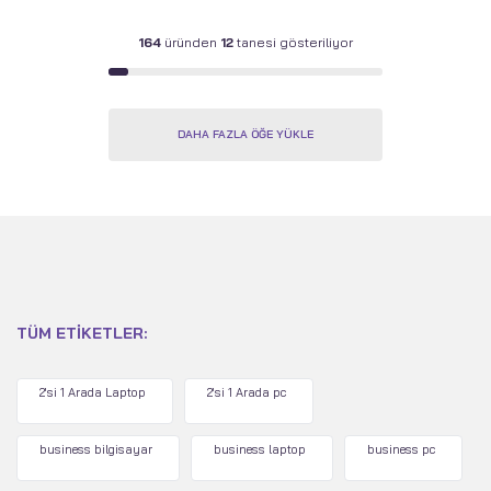
164
üründen
12
tanesi gösteriliyor
DAHA FAZLA ÖĞE YÜKLE
TÜM ETIKETLER:
2'si 1 Arada Laptop
2'si 1 Arada pc
business bilgisayar
business laptop
business pc