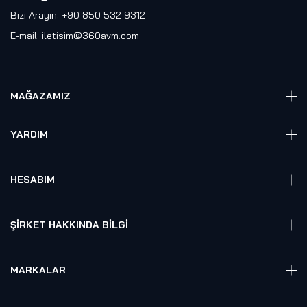
Bizi Arayın: +90 850 532 9312
E-mail:
iletisim@360avm.com
MAĞAZAMIZ
Giyelebilir Teknoloji
YARDIM
VR Ready PC
360 Kamera
Sıkça Sorulan Sorular
Elektronik
HESABIM
Akıllı Ev / İş Sistemleri
Hesap Girişi
Robotik
Sepet
ŞIRKET HAKKINDA BILGI
Hakkmızda
Referanslarımız
MARKALAR
Blog
Alienware
Gizlilik Politikası