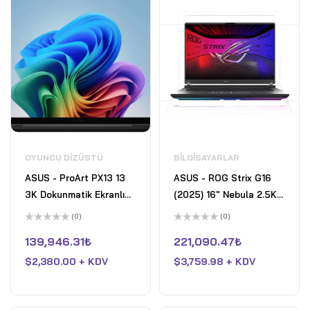
OYUNCU DIZÜSTÜ
BILGISAYARLAR
ASUS - ProArt PX13 13
ASUS - ROG Strix G16
3K Dokunmatik Ekranlı
(2025) 16" Nebula 2.5K
Dizüstü Bilgisayar -
240Hz Gaming Laptop-
(0)
(0)
Copilot+ PC - AMD
Intel Core Ultra 9
5
5
üzerinden
üzerinden
139,946.31
₺
221,090.47
₺
Ryzen AI 9 HX 370 -
275HX- 32GB DDR5-
0
0
oy
oy
32GB Bellek - RTX 4050
$
2,380.00 + KDV
GeForce RTX 5070- 2TB
$
3,759.98 + KDV
aldı
aldı
- 1TB SSD - Nano Siyah
SSD - Eclipse Gray