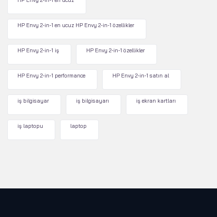
HP Envy 2-in-1 en ucuz
HP Envy 2-in-1 en ucuz HP Envy 2-in-1 özellikler
HP Envy 2-in-1 iş
HP Envy 2-in-1 özellikler
HP Envy 2-in-1 performance
HP Envy 2-in-1 satın al
iş bilgisayar
iş bilgisayarı
iş ekran kartları
iş laptopu
laptop