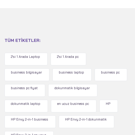
TÜM ETIKETLER:
2'si 1 Arada Laptop
2'si 1 Arada pc
business bilgisayar
business laptop
business pc
business pc fiyat
dokunmatik bilgisayar
dokunmatik laptop
en ucuz business pc
HP
HP Envy 2-in-1 business
HP Envy 2-in-1 dokunmatik