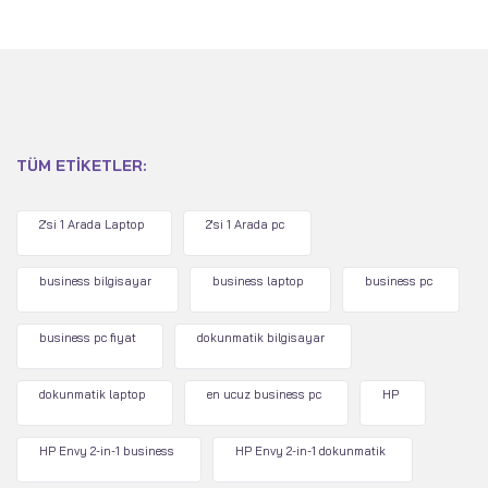
TÜM ETIKETLER:
2'si 1 Arada Laptop
2'si 1 Arada pc
business bilgisayar
business laptop
business pc
business pc fiyat
dokunmatik bilgisayar
dokunmatik laptop
en ucuz business pc
HP
HP Envy 2-in-1 business
HP Envy 2-in-1 dokunmatik