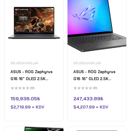
BILGISAYARLAR
BILGISAYARLAR
ASUS - ROG Zephyrus
ASUS - ROG Zephyrus
G16 16" OLED 2.5K
G16 16" OLED 2.5K
240Hz Gaming Laptop -
240Hz Gaming Laptop -
(0)
(0)
Intel Core Ultra 9 - 16GB
Intel Core Ultra 9 -
5
5
üzerinden
üzerinden
159,938.05
₺
247,433.89
₺
RAM - NVIDIA GeForce
32GB RAM - NVIDIA RTX
0
0
oy
oy
RTX 5070 - 1TB SSD -
$
2,719.99 + KDV
5070 Ti - 1TB SSD -
$
4,207.99 + KDV
aldı
aldı
Eclipse Gray
Eclipse Gray