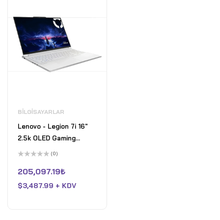
BILGISAYARLAR
Lenovo - Legion 7i 16"
2.5k OLED Gaming
Laptop - Intel Core Ultra
(0)
9 275HX - 32GB Memory
5
üzerinden
205,097.19
₺
- NVIDIA GeForce RTX
0
oy
5070 - 1TB SSD -
$
3,487.99 + KDV
aldı
Glacier White