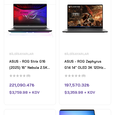
BILGISAYARLAR
BILGISAYARLAR
ASUS - ROG Strix G16
ASUS - ROG Zephyrus
(2025) 16" Nebula 2.5K
G14 14" OLED 3K 120Hz
240Hz Gaming Laptop-
Gaming Laptop - AMD
(0)
(0)
Intel Core Ultra 9
Ryzen 9 270 - 32GB
5
5
üzerinden
üzerinden
221,090.47
₺
197,570.32
₺
275HX- 32GB DDR5-
RAM - NVIDIA GeForce
0
0
oy
oy
GeForce RTX 5070- 2TB
$
3,759.98 + KDV
RTX 5070 - 1TB SSD -
$
3,359.98 + KDV
aldı
aldı
SSD - Eclipse Gray
Eclipse Gray