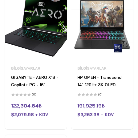
BILGISAYARLAR
BILGISAYARLAR
GIGABYTE - AERO X16 -
HP OMEN - Transcend
Copilot+ PC - 16"
14" 120Hz 3K OLED
2560×1600 WQXGA AMD
Gaming Laptop - Intel
(0)
(0)
Ryzen Al 7 350 - 1TB
Core Ultra 9-285H -
5
5
üzerinden
üzerinden
122,304.84
₺
191,925.19
₺
SSD - 32GB DDR5 RAM
32GB Memory - NVIDIA
0
0
oy
oy
GeForce RTX 5070 -
$
2,079.98 + KDV
GeForce RTX 5070 - 1TB
$
3,263.98 + KDV
aldı
aldı
Space Gray
SSD - Shadow Black