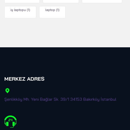
iş laptopu
(1)
laptop
(1)
MERKEZ ADRES
Şenlikköy Mh. Yeni Bağlar Sk. 39/1 34153 Bakırköy İstanbul