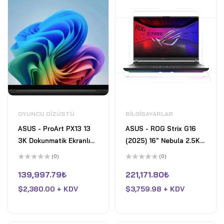
OYUNCU DIZÜSTÜ
BILGISAYARLAR
ASUS - ProArt PX13 13
ASUS - ROG Strix G16
3K Dokunmatik Ekranlı
(2025) 16" Nebula 2.5K
Dizüstü Bilgisayar -
240Hz Gaming Laptop-
(0)
(0)
Copilot+ PC - AMD
Intel Core Ultra 9
5
5
üzerinden
üzerinden
139,997.79
₺
221,171.80
₺
Ryzen AI 9 HX 370 -
275HX- 32GB DDR5-
0
0
oy
oy
32GB Bellek - RTX 4050
$
2,380.00 + KDV
GeForce RTX 5070- 2TB
$
3,759.98 + KDV
aldı
aldı
- 1TB SSD - Nano Siyah
SSD - Eclipse Gray