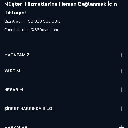
Müşteri Hizmetlerine Hemen Bağlanmak İçin
Tıklayın
!
Bizi Arayın: +90 850 532 9312
E-mail:
iletisim@360avm.com
MAĞAZAMIZ
Giyelebilir Teknoloji
YARDIM
VR Ready PC
360 Kamera
Sıkça Sorulan Sorular
Elektronik
HESABIM
Akıllı Ev / İş Sistemleri
Hesap Girişi
Robotik
Sepet
ŞIRKET HAKKINDA BILGI
Hakkmızda
Referanslarımız
MARKALAR