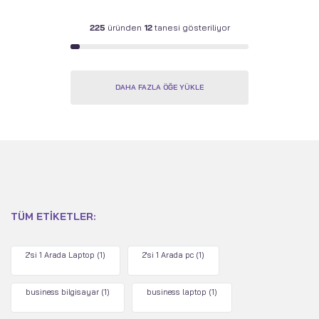
225
üründen
12
tanesi gösteriliyor
DAHA FAZLA ÖĞE YÜKLE
TÜM ETIKETLER:
2'si 1 Arada Laptop
(1)
2'si 1 Arada pc
(1)
business bilgisayar
(1)
business laptop
(1)