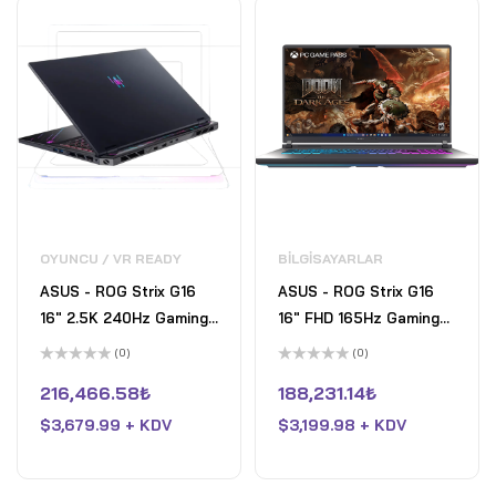
OYUNCU / VR READY
BILGISAYARLAR
ASUS - ROG Strix G16
ASUS - ROG Strix G16
16" 2.5K 240Hz Gaming
16" FHD 165Hz Gaming
Laptop - AMD Ryzen 9
Laptop - AMD Ryzen 9
(0)
(0)
9955HX3D with 32GB
HX - 16GB RAM - NVIDIA
5
5
üzerinden
üzerinden
216,466.58
₺
188,231.14
₺
RAM - NVIDIA GeForce
GeForce RTX 5070 Ti -
0
0
oy
oy
RTX 5070 Ti - 1TB SSD -
$
3,679.99 + KDV
1TB SSD - Eclipse Grey
$
3,199.98 + KDV
aldı
aldı
Eclipse Gray - Open Box
- Fair