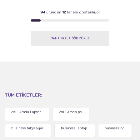
94
üründen
12
tanesi gösteriliyor
DAHA FAZLA ÖĞE YÜKLE
TÜM ETIKETLER:
2'si 1 Arada Laptop
2'si 1 Arada pc
business bilgisayar
business laptop
business pc