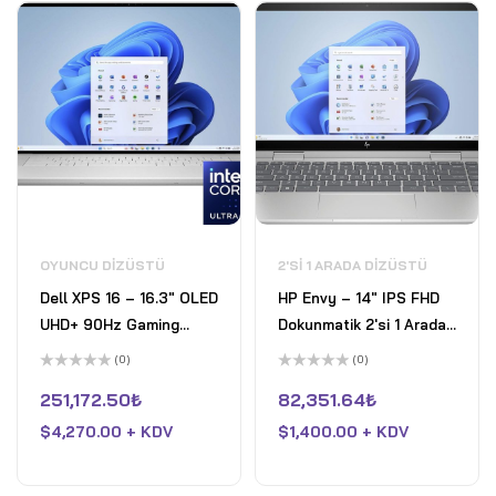
OYUNCU DIZÜSTÜ
2'SI 1 ARADA DIZÜSTÜ
Dell XPS 16 – 16.3" OLED
HP Envy – 14" IPS FHD
UHD+ 90Hz Gaming
Dokunmatik 2'si 1 Arada
Laptop - Intel Core Ultra
Laptop Intel Core 7
(0)
(0)
9 185H - 8GB Nvidia
150U Intel Graphics
5
5
üzerinden
üzerinden
251,172.50
₺
82,351.64
₺
GeForce RTX 4060 -
16GB DDR4 RAM 512GB
0
0
oy
oy
32GB LPDDR5X RAM -
$
4,270.00 + KDV
Pcle SSD Win 11 Home
$
1,400.00 + KDV
aldı
aldı
1TB Pcle SSD - Win 11
Gümüş
Home - Platinum