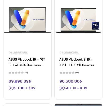
GELENEKSEL
GELENEKSEL
ASUS Vivobook 16 – 16"
ASUS Vivobook S 16 –
IPS WUXGA Business
16" OLED 3.2K Business
Laptop Intel Core 7
Laptop Intel Core Ultra
(0)
(0)
150U Intel Arc Graphics
9 185H Intel Arc
5
5
üzerinden
üzerinden
69,998.89
₺
90,586.80
₺
16GB DDR4 RAM 1TB
Graphics 16GB LPDDR5X
0
0
oy
oy
Pcle SSD Win 11 Home
$
1,190.00 + KDV
RAM 1TB Pcle 4 SSD Win
$
1,540.00 + KDV
aldı
aldı
Siyah
11 Home Siyah