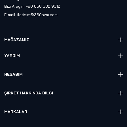
Bizi Arayın: +90 850 532 9312
E-mail:
iletisim@360avm.com
MAĞAZAMIZ
Giyelebilir Teknoloji
YARDIM
VR Ready PC
360 Kamera
Sıkça Sorulan Sorular
Elektronik
HESABIM
Akıllı Ev / İş Sistemleri
Hesap Girişi
Robotik
Sepet
ŞIRKET HAKKINDA BILGI
Hakkmızda
Referanslarımız
MARKALAR
Blog
Alienware
Gizlilik Politikası