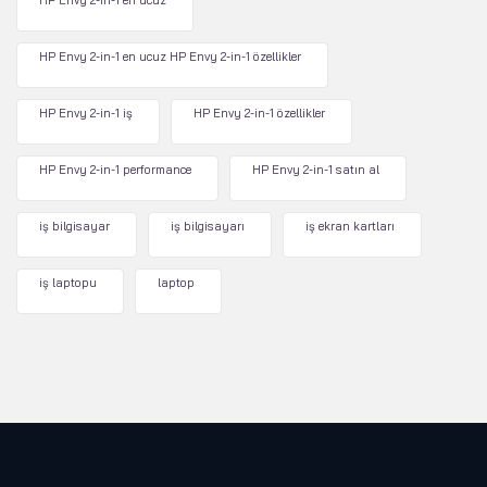
HP Envy 2-in-1 en ucuz
HP Envy 2-in-1 en ucuz HP Envy 2-in-1 özellikler
HP Envy 2-in-1 iş
HP Envy 2-in-1 özellikler
HP Envy 2-in-1 performance
HP Envy 2-in-1 satın al
iş bilgisayar
iş bilgisayarı
iş ekran kartları
iş laptopu
laptop