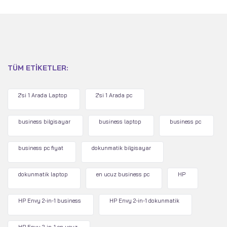
TÜM ETIKETLER:
2'si 1 Arada Laptop
2'si 1 Arada pc
business bilgisayar
business laptop
business pc
business pc fiyat
dokunmatik bilgisayar
dokunmatik laptop
en ucuz business pc
HP
HP Envy 2-in-1 business
HP Envy 2-in-1 dokunmatik