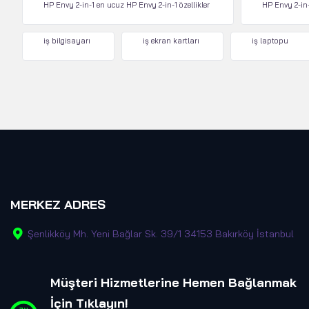
HP Envy 2-in-1 en ucuz HP Envy 2-in-1 özellikler
HP Envy 2-in-
iş bilgisayarı
iş ekran kartları
iş laptopu
MERKEZ ADRES
Şenlikköy Mh. Yeni Bağlar Sk. 39/1 34153 Bakırköy İstanbul
Müşteri Hizmetlerine Hemen Bağlanmak
İçin Tıklayın
!