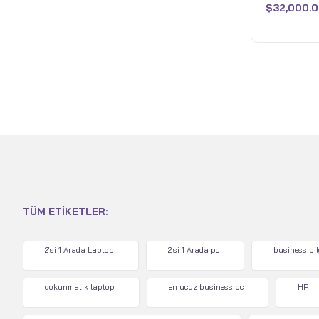
$
32,000.0
aldı
TÜM ETIKETLER:
2'si 1 Arada Laptop
2'si 1 Arada pc
business bi
dokunmatik laptop
en ucuz business pc
HP