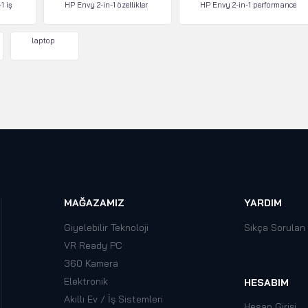
1 iş
HP Envy 2-in-1 özellikler
HP Envy 2-in-1 performance
laptop
MAĞAZAMIZ
YARDIM
Giyelebilir Teknoloji
Sıkça Sorulan
VR Ready PC
360 Kamera
Elektronik
HESABIM
Akıllı Ev / İş Sistemleri
Hesap Girişi