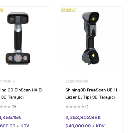
KTRONIK
ELEKTRONIK
ning 3D EinScan HX El
Shining3D FreeScan UE 11
 3D Tarayıcı
Lazer El Tipi 3D Tarayıcı
(0)
(0)
5
inden
üzerinden
,455.15
₺
2,352,903.98
₺
0
oy
,600.00 + KDV
$
40,000.00 + KDV
aldı