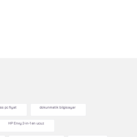
ss pc fiyat
dokunmatik bilgisayar
HP Envy 2-in-1 en ucuz