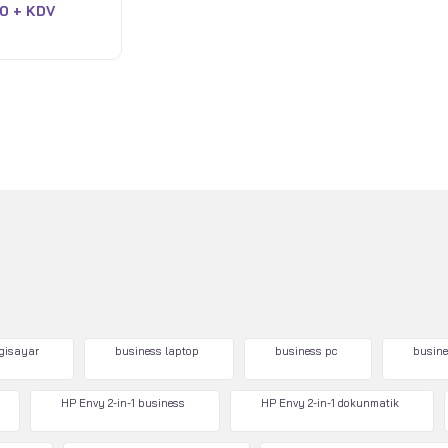
0 + KDV
lgisayar
business laptop
business pc
busine
HP Envy 2-in-1 business
HP Envy 2-in-1 dokunmatik