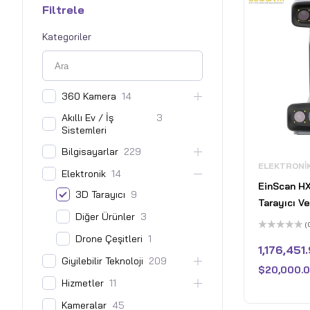
Filtrele
Kategoriler
360 Kamera
14
Akıllı Ev / İş
3
Sistemleri
Bilgisayarlar
229
ELEKTRONI
Elektronik
14
EinScan HX
3D Tarayıcı
9
Tarayıcı V
Diğer Ürünler
3
Essentials 
(
Drone Çeşitleri
1
5
üzerinden
1,176,451
0
Giyilebilir Teknoloji
209
oy
$
20,000.0
aldı
Hizmetler
11
Kameralar
45