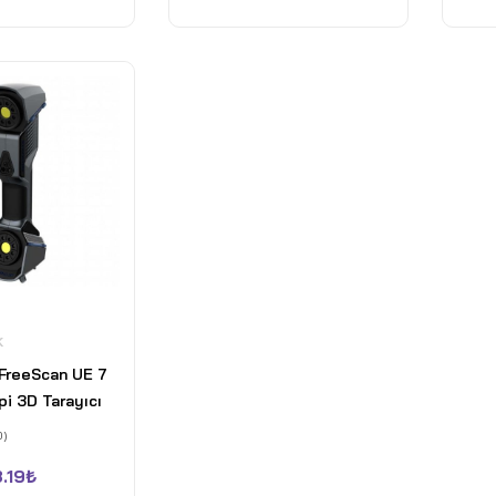
K
FreeScan UE 7
pi 3D Tarayıcı
0)
.19
₺