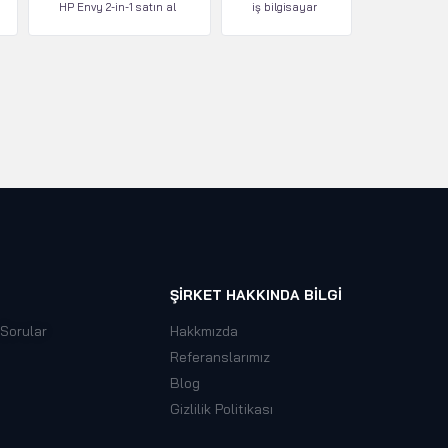
HP Envy 2-in-1 satın al
iş bilgisayar
ŞIRKET HAKKINDA BILGI
 Sorular
Hakkmızda
Referanslarımız
Blog
Gizlilik Politikası