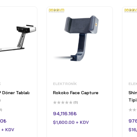
K
ELEKTRONIK
ELE
 Döner Tablalı
Rokoko Face Capture
Shi
ı
Tipi
(0)
5
0)
üzerinden
94,116.16
₺
0
5
oy
üzer
70
₺
976
$
1,600.00 + KDV
aldı
0
oy
 + KDV
$
16
aldı