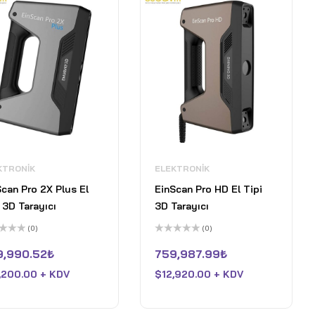
KTRONIK
ELEKTRONIK
can Pro 2X Plus El
EinScan Pro HD El Tipi
 3D Tarayıcı
3D Tarayıcı
(0)
(0)
5
inden
üzerinden
9,990.52
₺
759,987.99
₺
0
oy
,200.00 + KDV
$
12,920.00 + KDV
aldı