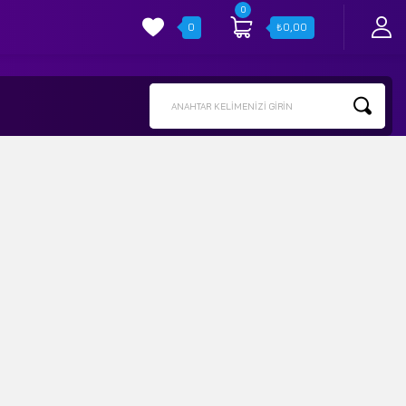
0
0
₺
0,00
ANAHTAR KELIMENIZI GIRIN