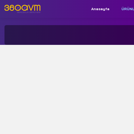
Anasayfa
ÜRÜN
İletişim:
+90 850 532 9312