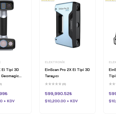
K
ELEKTRONIK
ELE
 El Tipi 3D
EinScan Pro 2X El Tipi 3D
EinS
e Geomagic
Tarayıcı
Tipi
Yazılımı
0)
(0)
5
5
üzerinden
üzer
.99
₺
599,990.52
₺
59
0
0
oy
oy
0 + KDV
$
10,200.00 + KDV
$
10
aldı
aldı