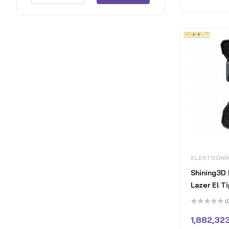
ELEKTRONI
Shining3D 
Lazer El Ti
(
5
üzerinden
1,882,323
0
oy