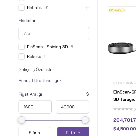
Robotik
91
Markalar
EinScan - Shining 3D
8
Rokoko
1
Gelişmiş Özellikler
ELEKTRONI
EinScan-SP
Fiyat Aralığı
3D Tarayıc
(
5
üzerinden
264,701.
0
oy
$
4,500.00
aldı
Sıfırla
Filtrele